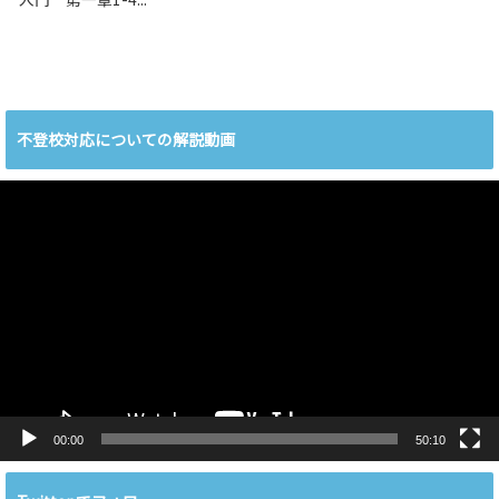
不登校対応についての解説動画
動
画
プ
レ
ー
ヤ
ー
00:00
50:10