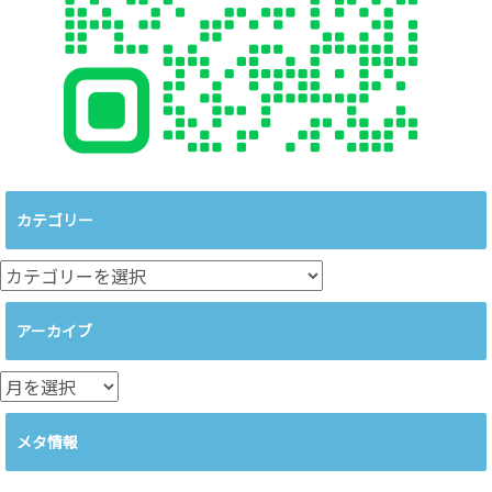
カテゴリー
カ
テ
ゴ
アーカイブ
リ
ー
ア
ー
カ
メタ情報
イ
ブ