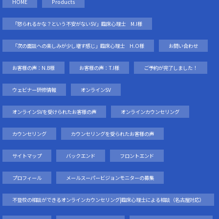
HOME
Products
「怒られるかな？という不安がないSV」臨床心理士 M.I様
「次の面談への楽しみが少し増す感じ」臨床心理士 H.O様
お問い合わせ
お客様の声：N.B様
お客様の声：T.I様
ご予約が完了しました！
ウェビナー研修情報
オンラインSV
オンラインSVを受けられたお客様の声
オンラインカウンセリング
カウンセリング
カウンセリングを受られたお客様の声
サイトマップ
バックエンド
フロントエンド
プロフィール
メールスーパービジョンモニターの募集
不登校の相談ができるオンラインカウンセリング|臨床心理士による相談（名古屋対応）