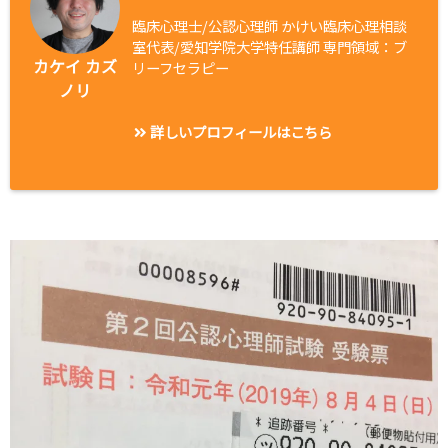
臨床心理士/公認心理師 かけい臨床心理相談
室代表/愛知学院大学特任講師 専門領域：ブ
カケイ カズ
リーフセラピー
ノリ
詳しいプロフィールはこちら