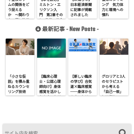
ムの関係をど
ミルトン・エ
日本経済新聞
ング 気力体
う捉える
リクソン入
に記事が掲載
力と環境への
か 〜関わり
門 第2章その
されました
慣れ
方の質に注目
3 患者の信念
する〜
や準拠枠を利
最新記事 -
-
New Posts
用すること
「小さな仮
【臨床心理
【新しい臨床
グロリアと3人
説」を積み重
士・公認心理
の学び】合気
のセラピスト
ねるカウンセ
師向け】身体
道×臨床感覚
から考える
リング技術
感覚を活かし
──身体から
「自己一致」
たカウンセリ
カウンセリン
とは何か──
ングとは？
グを考えるワ
ロジャース・パ
──援助者と
ークショップ
ールズ・エリ
してのBeingを
を開催します
スを見比べて
育てるという
感じたこと
視点<