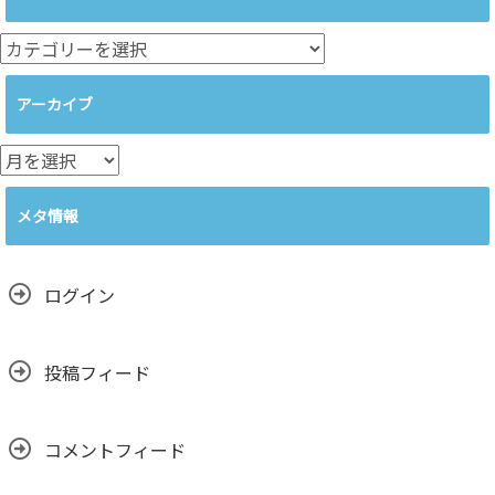
カ
テ
ゴ
アーカイブ
リ
ー
ア
ー
カ
メタ情報
イ
ブ
ログイン
投稿フィード
コメントフィード