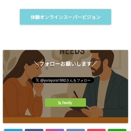
で
ィ
開
ン
き
ド
ま
ウ
体験オンラインスーパービジョン
す
で
)
開
き
ま
す
)
＼フォローお願いします／
feedly