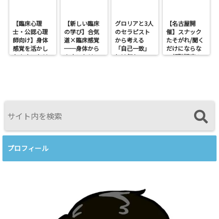
【臨床心理
【新しい臨床
グロリアと3人
【名古屋開
士・公認心理
の学び】合気
のセラピスト
催】スナック
師向け】身体
道×臨床感覚
から考える
たそがれ/聞く
感覚を活かし
──身体から
「自己一致」
だけにならな
たカウンセリ
カウンセリン
とは何か──
い傾聴講座
ングとは？
グを考えるワ
ロジャース・パ
支援者交流会
──援助者と
ークショップ
ールズ・エリ
してのBeingを
を開催します
スを見比べて
育てるという
感じたこと
視点<
プロフィール