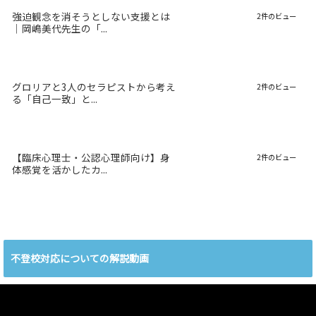
強迫観念を消そうとしない支援とは
2件のビュー
｜岡嶋美代先生の「...
グロリアと3人のセラピストから考え
2件のビュー
る「自己一致」と...
【臨床心理士・公認心理師向け】身
2件のビュー
体感覚を活かしたカ...
不登校対応についての解説動画
動
画