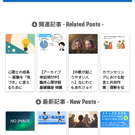
関連記事 -
-
Related Posts
心理士の成長
【アーカイブ
【中断が起こ
カウンセリン
― 経験を「気
参加受付中】
りやすい人
グにおける助
づき」に変え
臨床心理学超
へ】なにわと
言と共同作
るために
基礎講座 受講
もあれジョイ
業：理解を伝
者の声と、
ニング
えることから
1DAYワークシ
始める支援
最新記事 -
-
New Posts
ョップのご案
臨床心理学超
内
基礎講座#5の
まとめ