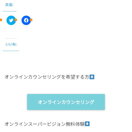
共有:
C
F
l
a
i
c
c
e
k
b
t
o
o
o
いいね:
s
k
h
で
a
共
r
有
e
す
o
る
n
に
T
は
オンラインカウンセリングを希望する方
w
ク
i
リ
t
ッ
t
ク
e
し
r
て
(
く
オンラインカウンセリング
新
だ
し
さ
い
い
ウ
(
ィ
新
オンラインスーパービジョン無料体験
ン
し
ド
い
ウ
ウ