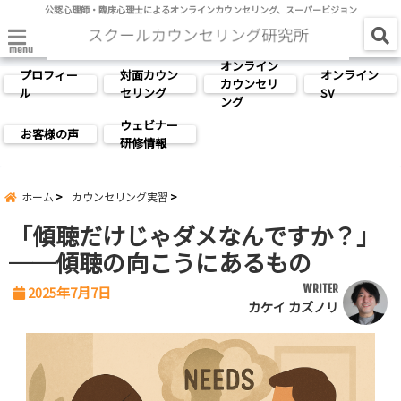
公認心理師・臨床心理士によるオンラインカウンセリング、スーパービジョン
menu
オンライン
プロフィー
対面カウン
オンライン
カウンセリ
ル
セリング
SV
ング
ウェビナー
お客様の声
研修情報
ホーム
カウンセリング実習
「傾聴だけじゃダメなんですか？」
──傾聴の向こうにあるもの
WRITER
2025年7月7日
カケイ カズノリ