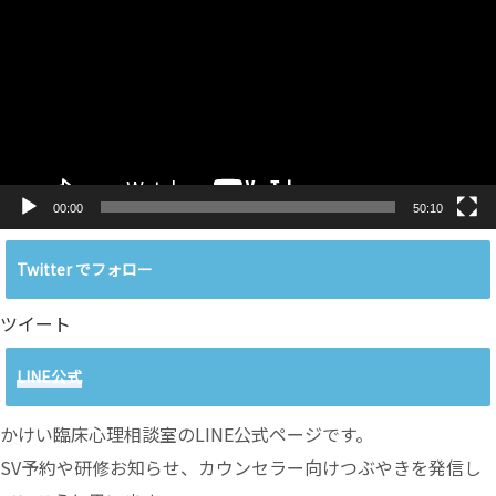
プ
レ
ー
ヤ
ー
00:00
50:10
Twitter でフォロー
ツイート
LINE公式
かけい臨床心理相談室のLINE公式ページです。
SV予約や研修お知らせ、カウンセラー向けつぶやきを発信し