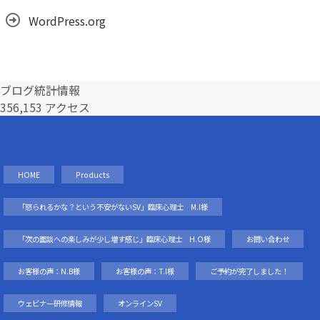
WordPress.org
ブログ統計情報
356,153 アクセス
HOME
Products
「怒られるかな？という不安がないSV」臨床心理士 M.I様
「次の面談への楽しみが少し増す感じ」臨床心理士 H.O様
お問い合わせ
お客様の声：N.B様
お客様の声：T.I様
ご予約が完了しました！
ウェビナー研修情報
オンラインSV