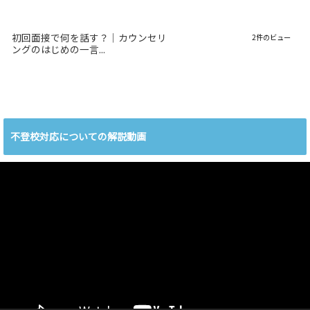
初回面接で何を話す？｜カウンセリ
2件のビュー
ングのはじめの一言...
不登校対応についての解説動画
動
画
プ
レ
ー
ヤ
ー