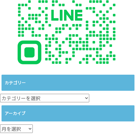
カテゴリー
カ
テ
ゴ
アーカイブ
リ
ー
ア
ー