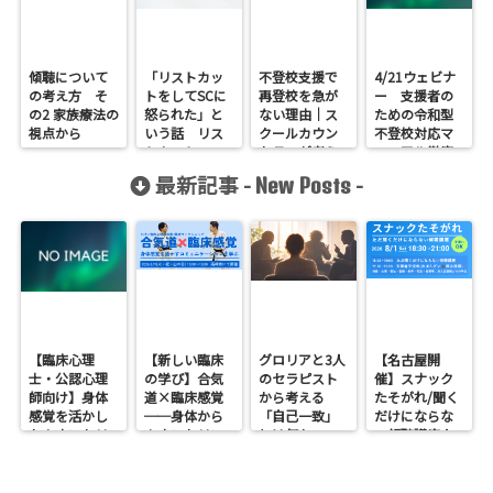
傾聴について
「リストカッ
不登校支援で
4/21ウェビナ
の考え方 そ
トをしてSCに
再登校を急が
ー 支援者の
の2 家族療法の
怒られた」と
ない理由｜ス
ための令和型
視点から
いう話 リス
クールカウン
不登校対応マ
トカットへの
セラーが考え
ニュアル徹底
対応その１
たい「エネル
解説！につい
最新記事 -
-
New Posts
ギー収支」と
てのお知らせ
関係の整え方
【臨床心理
【新しい臨床
グロリアと3人
【名古屋開
士・公認心理
の学び】合気
のセラピスト
催】スナック
師向け】身体
道×臨床感覚
から考える
たそがれ/聞く
感覚を活かし
──身体から
「自己一致」
だけにならな
たカウンセリ
カウンセリン
とは何か──
い傾聴講座
ングとは？
グを考えるワ
ロジャース・パ
支援者交流会
──援助者と
ークショップ
ールズ・エリ
してのBeingを
を開催します
スを見比べて