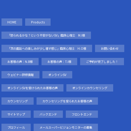
HOME
Products
「怒られるかな？という不安がないSV」臨床心理士 M.I様
「次の面談への楽しみが少し増す感じ」臨床心理士 H.O様
お問い合わせ
お客様の声：N.B様
お客様の声：T.I様
ご予約が完了しました！
ウェビナー研修情報
オンラインSV
オンラインSVを受けられたお客様の声
オンラインカウンセリング
カウンセリング
カウンセリングを受られたお客様の声
サイトマップ
バックエンド
フロントエンド
プロフィール
メールスーパービジョンモニターの募集