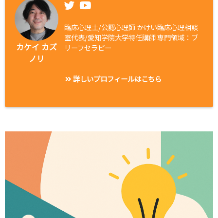
臨床心理士/公認心理師 かけい臨床心理相談
室代表/愛知学院大学特任講師 専門領域：ブ
カケイ カズ
リーフセラピー
ノリ
詳しいプロフィールはこちら