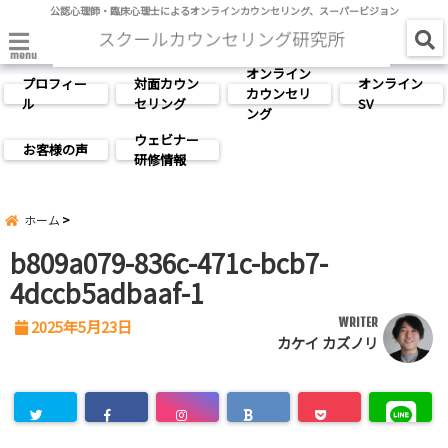
公認心理師・臨床心理士によるオンラインカウンセリング、スーパービジョン
menu
オンライン
プロフィー
対面カウン
オンライン
カウンセリ
ル
セリング
SV
ング
ウェビナー
お客様の声
研修情報
ホーム
b809a079-836c-471c-bcb7-
4dccb5adbaaf-1
WRITER
2025年5月23日
カケイ カズノリ