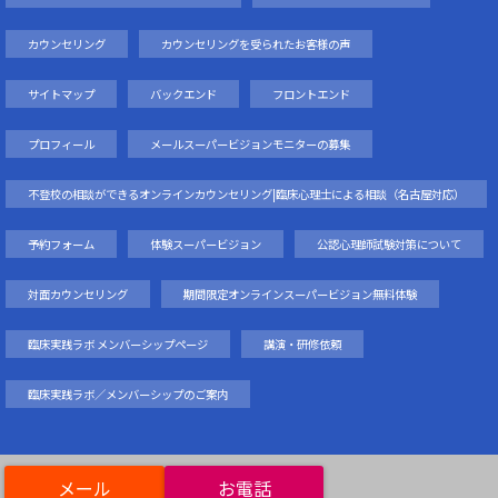
カウンセリング
カウンセリングを受られたお客様の声
サイトマップ
バックエンド
フロントエンド
プロフィール
メールスーパービジョンモニターの募集
不登校の相談ができるオンラインカウンセリング|臨床心理士による相談（名古屋対応）
予約フォーム
体験スーパービジョン
公認心理師試験対策について
対面カウンセリング
期間限定オンラインスーパービジョン無料体験
臨床実践ラボ メンバーシップページ
講演・研修依頼
臨床実践ラボ／メンバーシップのご案内
Copyright©
スクールカウンセリング研究所
, 2025 All Rights Reserved.