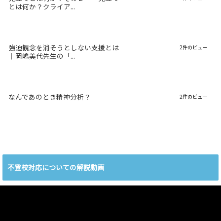
とは何か？クライア...
強迫観念を消そうとしない支援とは
2件のビュー
｜岡嶋美代先生の「...
なんであのとき精神分析？
2件のビュー
不登校対応についての解説動画
動
画
プ