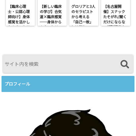
【臨床心理
【新しい臨床
グロリアと3人
【名古屋開
士・公認心理
の学び】合気
のセラピスト
催】スナック
師向け】身体
道×臨床感覚
から考える
たそがれ/聞く
感覚を活かし
──身体から
「自己一致」
だけにならな
たカウンセリ
カウンセリン
とは何か──
い傾聴講座
ングとは？
グを考えるワ
ロジャース・パ
支援者交流会
──援助者と
ークショップ
ールズ・エリ
してのBeingを
を開催します
スを見比べて
育てるという
感じたこと
視点<
プロフィール