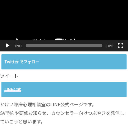
レ
ー
ヤ
ー
00:00
50:10
Twitter でフォロー
ツイート
LINE公式
かけい臨床心理相談室のLINE公式ページです。
SV予約や研修お知らせ、カウンセラー向けつぶやきを発信し
ていこうと思います。