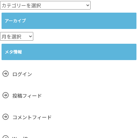
カ
テ
ゴ
アーカイブ
リ
ー
ア
ー
カ
メタ情報
イ
ブ
ログイン
投稿フィード
コメントフィード