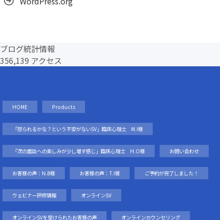
WordPress.org
ブログ統計情報
356,139 アクセス
HOME
Products
「怒られるかな？という不安がないSV」臨床心理士 M.I様
「次の面談への楽しみが少し増す感じ」臨床心理士 H.O様
お問い合わせ
お客様の声：N.B様
お客様の声：T.I様
ご予約が完了しました！
ウェビナー研修情報
オンラインSV
オンラインSVを受けられたお客様の声
オンラインカウンセリング