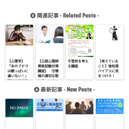
関連記事 -
-
Related Posts
【心理学】
【公認心理師
不登校を考え
【考えている
「あのブドウ
資格試験対策
る講座
こと】後知恵
は酸っぱいに
講座】 ⑤情
バイアスに気
違いない！」
報の適切な取
をつけろ！
認知的不協和
り扱い その
理論その１
３「インフォ
最新記事 -
-
New Posts
ームドコンセ
ントの重要性
と連携」