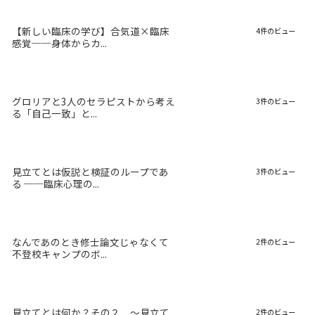
【新しい臨床の学び】合気道×臨床
4件のビュー
感覚──身体からカ...
グロリアと3人のセラピストから考え
3件のビュー
る「自己一致」と...
見立てとは仮説と検証のループであ
3件のビュー
る ──臨床心理の...
なんであのとき修士論文じゃなくて
2件のビュー
不登校キャンプのボ...
見立てとは何か？その２ 〜見立て
2件のビュー