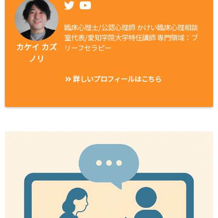
臨床心理士/公認心理師 かけい臨床心理相談
室代表/愛知学院大学特任講師 専門領域：ブ
カケイ カズ
リーフセラピー
ノリ
詳しいプロフィールはこちら