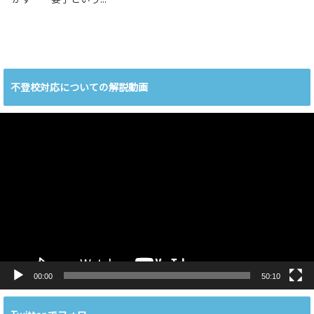
不登校対応についての解説動画
動
画
プ
レ
ー
ヤ
ー
00:00
50:10