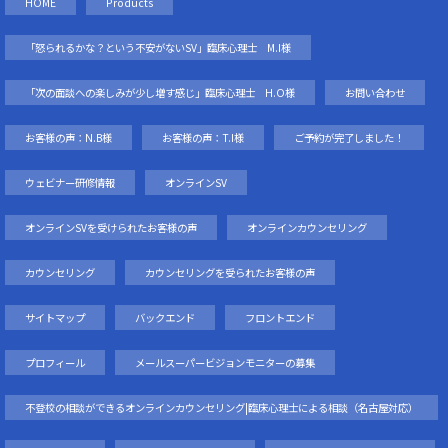
HOME
Products
「怒られるかな？という不安がないSV」臨床心理士 M.I様
「次の面談への楽しみが少し増す感じ」臨床心理士 H.O様
お問い合わせ
お客様の声：N.B様
お客様の声：T.I様
ご予約が完了しました！
ウェビナー研修情報
オンラインSV
オンラインSVを受けられたお客様の声
オンラインカウンセリング
カウンセリング
カウンセリングを受られたお客様の声
サイトマップ
バックエンド
フロントエンド
プロフィール
メールスーパービジョンモニターの募集
不登校の相談ができるオンラインカウンセリング|臨床心理士による相談（名古屋対応）