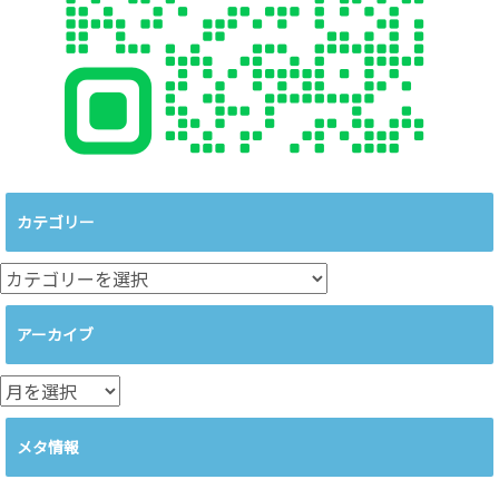
カテゴリー
カ
テ
ゴ
アーカイブ
リ
ー
ア
ー
カ
メタ情報
イ
ブ