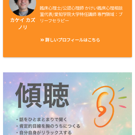
臨床心理士/公認心理師 かけい臨床心理相談
室代表/愛知学院大学特任講師 専門領域：ブ
カケイ カズ
リーフセラピー
ノリ
詳しいプロフィールはこちら