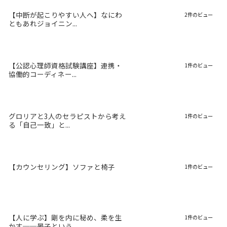
【中断が起こりやすい人へ】なにわ
2件のビュー
ともあれジョイニン...
【公認心理師資格試験講座】連携・
1件のビュー
協働的コーディネー...
グロリアと3人のセラピストから考え
1件のビュー
る「自己一致」と...
【カウンセリング】ソファと椅子
1件のビュー
【人に学ぶ】剛を内に秘め、柔を生
1件のビュー
かす──晏子という...