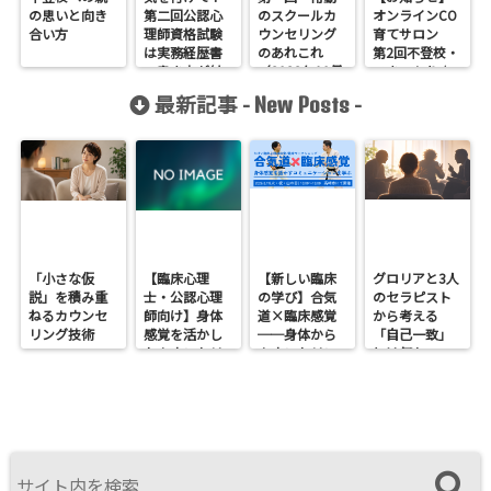
の思いと向き
第二回公認心
のスクールカ
オンラインCO
合い方
理師資格試験
ウンセリング
育てサロン
は実務経歴書
のあれこれ
第2回不登校・
の書き方が(な
（2022年10月
ひきこもり☆
んか)違う？？
22日）
ほっとスペース
最新記事 -
-
New Posts
が開催されま
す
「小さな仮
【臨床心理
【新しい臨床
グロリアと3人
説」を積み重
士・公認心理
の学び】合気
のセラピスト
ねるカウンセ
師向け】身体
道×臨床感覚
から考える
リング技術
感覚を活かし
──身体から
「自己一致」
たカウンセリ
カウンセリン
とは何か──
ングとは？
グを考えるワ
ロジャース・パ
──援助者と
ークショップ
ールズ・エリ
してのBeingを
を開催します
スを見比べて
育てるという
感じたこと
視点<