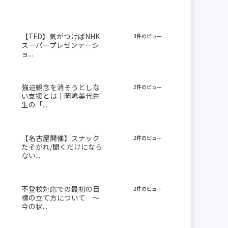
【TED】気がつけばNHK
3件のビュー
スーパープレゼンテーシ
ョ...
強迫観念を消そうとしな
2件のビュー
い支援とは｜岡嶋美代先
生の「...
【名古屋開催】スナック
2件のビュー
たそがれ/聞くだけになら
ない...
不登校対応での最初の目
2件のビュー
標の立て方について 〜
今の状...