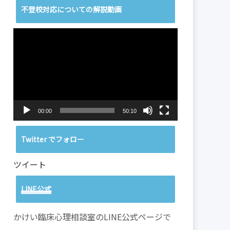
不登校対応についての解説動画
動
画
プ
レ
ー
ヤ
ー
00:00
50:10
Twitter でフォロー
ツイート
LINE公式
かけい臨床心理相談室のLINE公式ページで