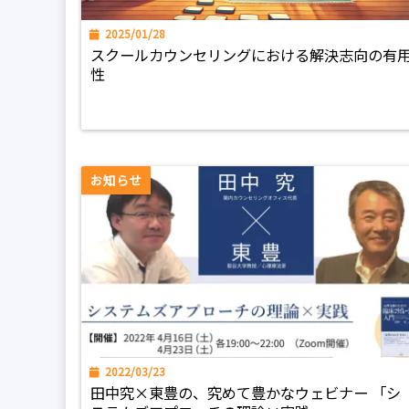
2025/01/28
スクールカウンセリングにおける解決志向の有
性
お知らせ
2022/03/23
田中究×東豊の、究めて豊かなウェビナー 「シ