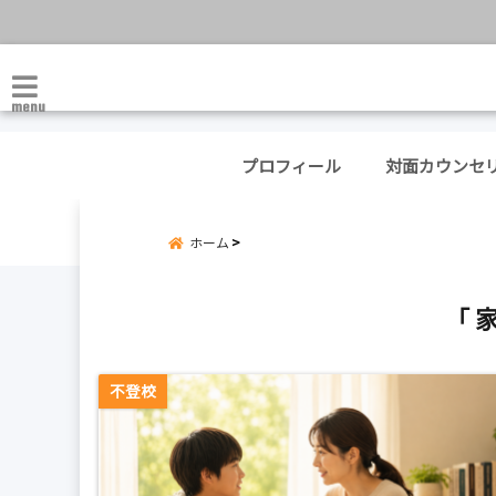
menu
プロフィール
対面カウンセ
ホーム
「 
不登校