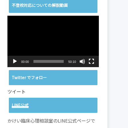
不登校対応についての解説動画
動
画
プ
レ
ー
ヤ
ー
00:00
50:10
Twitter でフォロー
ツイート
LINE公式
かけい臨床心理相談室のLINE公式ページで