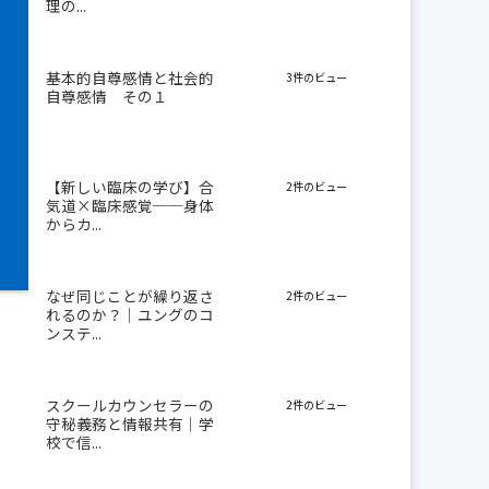
理の...
基本的自尊感情と社会的
3件のビュー
自尊感情 その１
【新しい臨床の学び】合
2件のビュー
気道×臨床感覚──身体
からカ...
なぜ同じことが繰り返さ
2件のビュー
れるのか？｜ユングのコ
ンステ...
スクールカウンセラーの
2件のビュー
守秘義務と情報共有｜学
校で信...