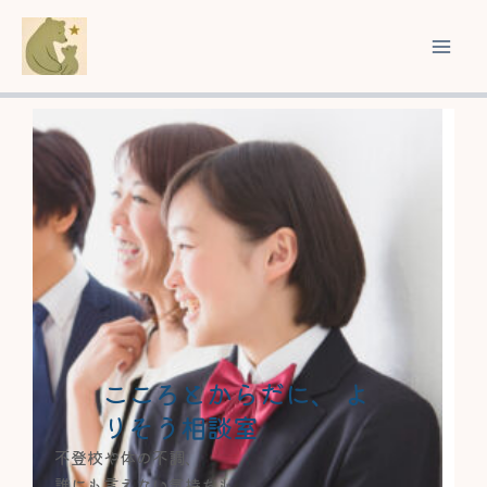
内
容
を
ス
キ
ッ
プ
こころとからだに、 よ
りそう相談室
不登校や体の不調、
誰にも言えない気持ちも。