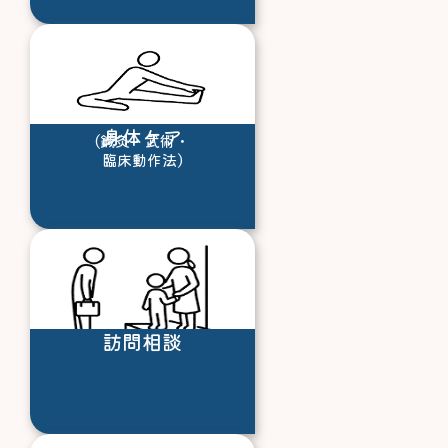
身体ケア
(鍼灸・武術・
臨床動作法)
訪問相談