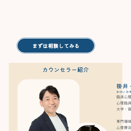
まずは相談してみる
カウンセラー紹介
掛井
かけい か
臨床心
心理臨
大学・
専門領
心理療