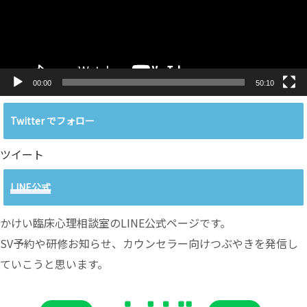
ヤ
ー
00:00
50:10
Twitter でフォロー
ツイート
LINE公式
かけい臨床心理相談室のLINE公式ページです。
SV予約や研修お知らせ、カウンセラー向けつぶやきを発信し
ていこうと思います。