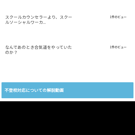
スクールカウンセラーより、スクー
1件のビュー
ルソーシャルワーカ...
なんであのとき合気道をやっていた
1件のビュー
のか？
不登校対応についての解説動画
動
画
プ
レ
ー