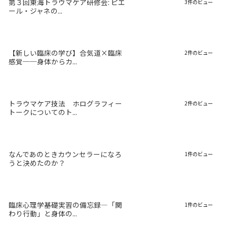
第３回東海トラウマケア研修会: ピエ
3件のビュー
ール・ジャネの...
【新しい臨床の学び】合気道×臨床
2件のビュー
感覚──身体からカ...
トラウマケア技法 ホログラフィー
2件のビュー
トークについてのト...
なんであのときカウンセラーになろ
1件のビュー
うと決めたのか？
臨床心理学基礎実習の備忘録―「関
1件のビュー
わり行動」と身体の...