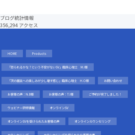
ブログ統計情報
356,294 アクセス
HOME
Products
「怒られるかな？という不安がないSV」臨床心理士 M.I様
「次の面談への楽しみが少し増す感じ」臨床心理士 H.O様
お問い合わせ
お客様の声：N.B様
お客様の声：T.I様
ご予約が完了しました！
ウェビナー研修情報
オンラインSV
オンラインSVを受けられたお客様の声
オンラインカウンセリング
カウンセリング
カウンセリングを受られたお客様の声