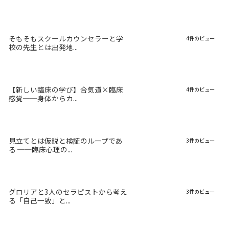
そもそもスクールカウンセラーと学
4件のビュー
校の先生とは出発地...
【新しい臨床の学び】合気道×臨床
4件のビュー
感覚──身体からカ...
見立てとは仮説と検証のループであ
3件のビュー
る ──臨床心理の...
グロリアと3人のセラピストから考え
3件のビュー
る「自己一致」と...