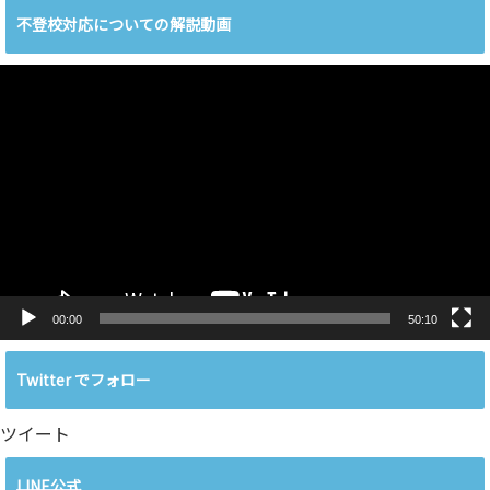
不登校対応についての解説動画
動
画
プ
レ
ー
ヤ
ー
00:00
50:10
Twitter でフォロー
ツイート
LINE公式