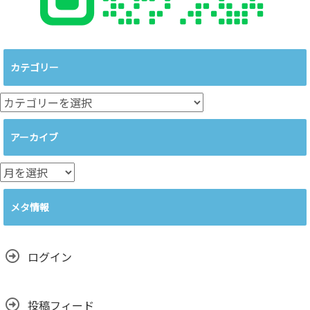
カテゴリー
カ
テ
ゴ
アーカイブ
リ
ー
ア
ー
カ
メタ情報
イ
ブ
ログイン
投稿フィード