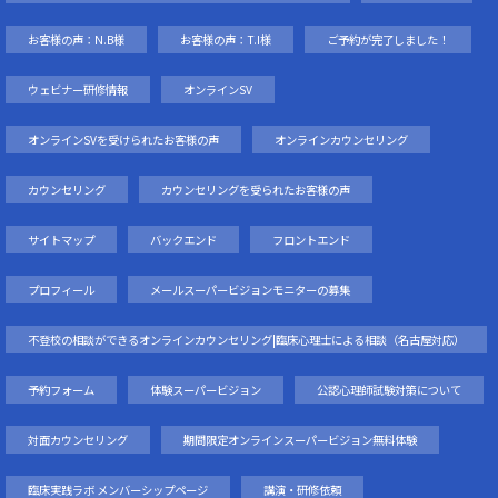
お客様の声：N.B様
お客様の声：T.I様
ご予約が完了しました！
ウェビナー研修情報
オンラインSV
オンラインSVを受けられたお客様の声
オンラインカウンセリング
カウンセリング
カウンセリングを受られたお客様の声
サイトマップ
バックエンド
フロントエンド
プロフィール
メールスーパービジョンモニターの募集
不登校の相談ができるオンラインカウンセリング|臨床心理士による相談（名古屋対応）
予約フォーム
体験スーパービジョン
公認心理師試験対策について
対面カウンセリング
期間限定オンラインスーパービジョン無料体験
臨床実践ラボ メンバーシップページ
講演・研修依頼