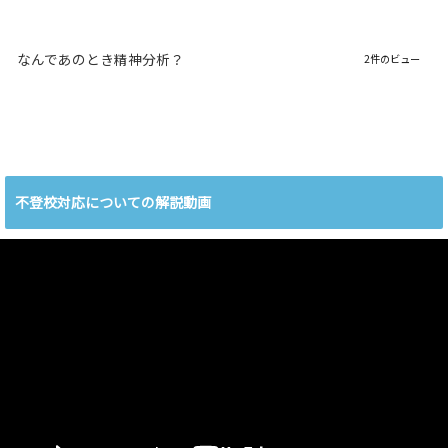
なんであのとき精神分析？
2件のビュー
不登校対応についての解説動画
動
画
プ
レ
ー
ヤ
ー