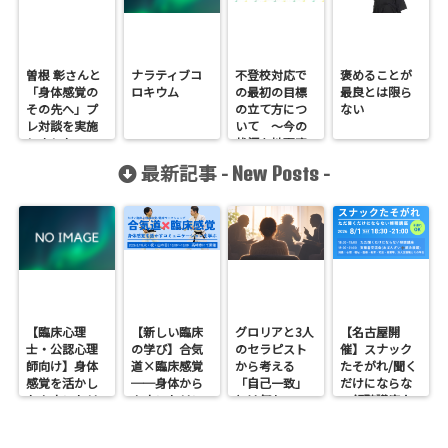
曽根 彰さんと
ナラティブコ
不登校対応で
褒めることが
「身体感覚の
ロキウム
の最初の目標
最良とは限ら
その先へ」プ
の立て方につ
ない
レ対談を実施
いて 〜今の
しました
状況を地下室
ありの三階建
最新記事 -
-
New Posts
てで見てみ
る〜
【臨床心理
【新しい臨床
グロリアと3人
【名古屋開
士・公認心理
の学び】合気
のセラピスト
催】スナック
師向け】身体
道×臨床感覚
から考える
たそがれ/聞く
感覚を活かし
──身体から
「自己一致」
だけにならな
たカウンセリ
カウンセリン
とは何か──
い傾聴講座
ングとは？
グを考えるワ
ロジャース・パ
支援者交流会
──援助者と
ークショップ
ールズ・エリ