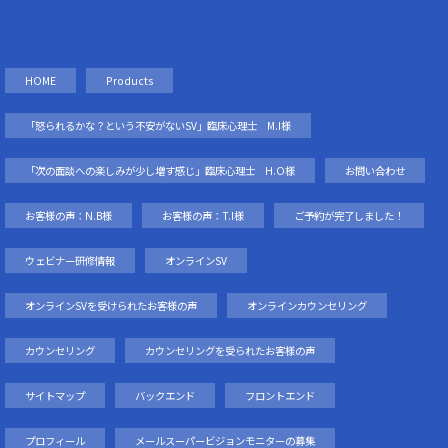
HOME
Products
「怒られるかな？という不安がないSV」臨床心理士 M.I様
「次の面談への楽しみが少し増す感じ」臨床心理士 H.O様
お問い合わせ
お客様の声：N.B様
お客様の声：T.I様
ご予約が完了しました！
ウェビナー研修情報
オンラインSV
オンラインSVを受けられたお客様の声
オンラインカウンセリング
カウンセリング
カウンセリングを受られたお客様の声
サイトマップ
バックエンド
フロントエンド
プロフィール
メールスーパービジョンモニターの募集