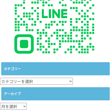
カテゴリー
カ
テ
ゴ
アーカイブ
リ
ー
ア