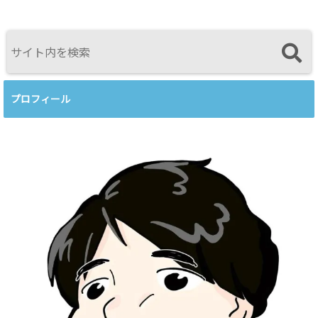
してのBeingを
を開催します
スを見比べて
育てるという
感じたこと
視点<
プロフィール