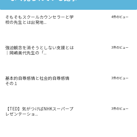
そもそもスクールカウンセラーと学
4件のビュー
校の先生とは出発地...
強迫観念を消そうとしない支援とは
3件のビュー
｜岡嶋美代先生の「...
基本的自尊感情と社会的自尊感情
3件のビュー
その１
【TED】気がつけばNHKスーパープ
3件のビュー
レゼンテーショ...