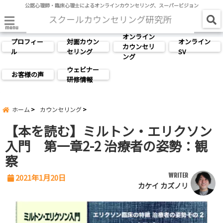
公認心理師・臨床心理士によるオンラインカウンセリング、スーパービジョン
menu
オンライン
プロフィー
対面カウン
オンライン
カウンセリ
ル
セリング
SV
ング
ウェビナー
お客様の声
研修情報
ホーム
カウンセリング
【本を読む】ミルトン・エリクソン
入門 第一章2-2 治療者の姿勢：観
察
WRITER
2021年1月20日
カケイ カズノリ