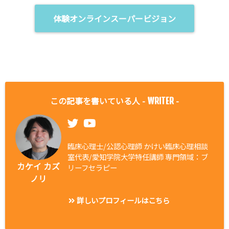
体験オンラインスーパービジョン
この記事を書いている人 -
-
WRITER
臨床心理士/公認心理師 かけい臨床心理相談
室代表/愛知学院大学特任講師 専門領域：ブ
カケイ カズ
リーフセラピー
ノリ
詳しいプロフィールはこちら