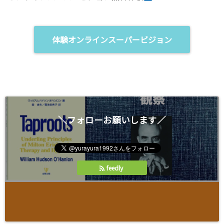
ド
い
ウ
ウ
で
ィ
開
ン
き
ド
ま
ウ
体験オンラインスーパービジョン
す
で
)
開
き
ま
す
)
＼フォローお願いします／
feedly