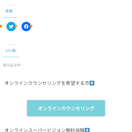
共有:
C
F
l
a
i
c
c
e
k
b
t
o
o
o
いいね:
s
k
h
で
a
共
r
有
読み込み中…
e
す
o
る
n
に
T
は
オンラインカウンセリングを希望する方
w
ク
i
リ
t
ッ
t
ク
e
し
r
て
(
く
オンラインカウンセリング
新
だ
し
さ
い
い
ウ
(
ィ
新
オンラインスーパービジョン無料体験
ン
し