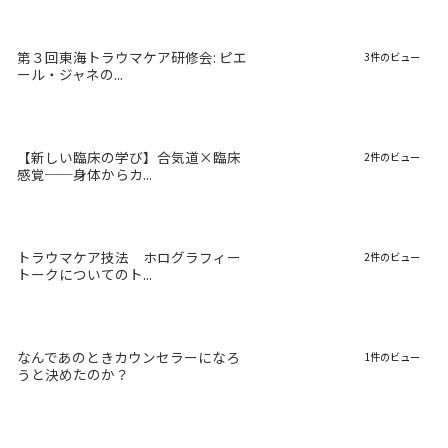
第３回東海トラウマケア研修会: ピエ
3件のビュー
ール・ジャネの...
【新しい臨床の学び】合気道×臨床
2件のビュー
感覚──身体からカ...
トラウマケア技法 ホログラフィー
2件のビュー
トークについてのト...
なんであのときカウンセラーになろ
1件のビュー
うと決めたのか？