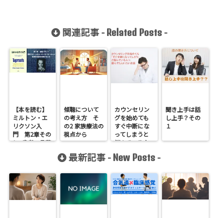
関連記事 -
-
Related Posts
【本を読む】
傾聴について
カウンセリン
聞き上手は話
ミルトン・エ
の考え方 そ
グを始めても
し上手？その
リクソン入
の2 家族療法の
すぐ中断にな
１
門 第2章その
視点から
ってしまうと
1 患者の言葉
悩んでいる人
を利用するこ
に読んでもら
最新記事 -
-
New Posts
と
いたいお話