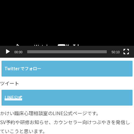
レ
ー
ヤ
ー
00:00
50:10
Twitter でフォロー
ツイート
LINE公式
かけい臨床心理相談室のLINE公式ページです。
SV予約や研修お知らせ、カウンセラー向けつぶやきを発信し
ていこうと思います。