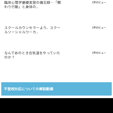
臨床心理学基礎実習の備忘録―「関
1件のビュー
わり行動」と身体の...
スクールカウンセラーより、スクー
1件のビュー
ルソーシャルワーカ...
なんであのとき合気道をやっていた
1件のビュー
のか？
不登校対応についての解説動画
動
画
プ