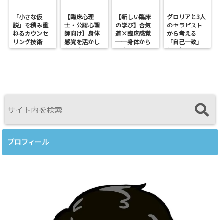
「小さな仮
【臨床心理
【新しい臨床
グロリアと3人
説」を積み重
士・公認心理
の学び】合気
のセラピスト
ねるカウンセ
師向け】身体
道×臨床感覚
から考える
リング技術
感覚を活かし
──身体から
「自己一致」
たカウンセリ
カウンセリン
とは何か──
ングとは？
グを考えるワ
ロジャース・パ
──援助者と
ークショップ
ールズ・エリ
してのBeingを
を開催します
スを見比べて
育てるという
感じたこと
視点<
プロフィール