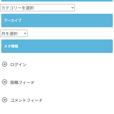
カ
テ
ゴ
アーカイブ
リ
ー
ア
ー
カ
メタ情報
イ
ブ
ログイン
投稿フィード
コメントフィード