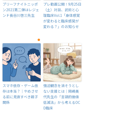
ブリーフナイトニッポ
プレ動画公開！9月25日
ン2021第二弾はレジェ
（土）対談、武術と心
ンド長谷川啓三先生
理臨床Vol.1「身体感覚
が変わると臨床感覚が
変わる？」のお知らせ
スマホ依存・ゲーム依
強迫観念を消そうとし
存は本当？｜やめさせ
ない支援とは｜岡嶋美
る前に見直すべき親子
代先生の「言語的価値
関係
低減法」から考えるOC
D臨床