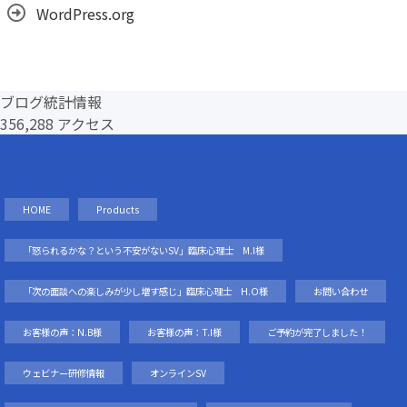
WordPress.org
ブログ統計情報
356,288 アクセス
HOME
Products
「怒られるかな？という不安がないSV」臨床心理士 M.I様
「次の面談への楽しみが少し増す感じ」臨床心理士 H.O様
お問い合わせ
お客様の声：N.B様
お客様の声：T.I様
ご予約が完了しました！
ウェビナー研修情報
オンラインSV