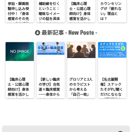
参加・録画視
補助線を引く
【臨床心理
カウンセリン
聴申し込み受
ということ：
士・公認心理
グが「疲れな
付中！「身体
曖昧なイメー
師向け】身体
い」理由と
感覚のその先
ジの話を具体
感覚を活かし
は？
へ～身体感覚
化するために
たカウンセリ
からコミュニ
ングとは？
最新記事 -
-
New Posts
ケーションを
──援助者と
考える～」
してのBeingを
育てるという
視点<
【臨床心理
【新しい臨床
グロリアと3人
【名古屋開
士・公認心理
の学び】合気
のセラピスト
催】スナック
師向け】身体
道×臨床感覚
から考える
たそがれ/聞く
感覚を活かし
──身体から
「自己一致」
だけにならな
たカウンセリ
カウンセリン
とは何か──
い傾聴講座
ングとは？
グを考えるワ
ロジャース・パ
支援者交流会
──援助者と
ークショップ
ールズ・エリ
してのBeingを
を開催します
スを見比べて
育てるという
感じたこと
視点<