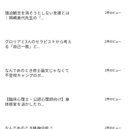
強迫観念を消そうとしない支援とは
2件のビュー
｜岡嶋美代先生の「...
グロリアと3人のセラピストから考え
2件のビュー
る「自己一致」と...
なんであのとき修士論文じゃなくて
2件のビュー
不登校キャンプのボ...
【臨床心理士・公認心理師向け】身
2件のビュー
体感覚を活かしたカ...
なんであのとき精神分析？
2件のビュー