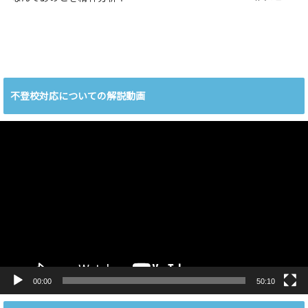
不登校対応についての解説動画
動
画
プ
レ
ー
ヤ
ー
00:00
50:10