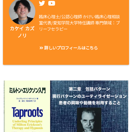
臨床心理士/公認心理師 かけい臨床心理相談
室代表/愛知学院大学特任講師 専門領域：ブ
カケイ カズ
リーフセラピー
ノリ
詳しいプロフィールはこちら