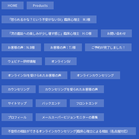
HOME
Products
「怒られるかな？という不安がないSV」臨床心理士 M.I様
「次の面談への楽しみが少し増す感じ」臨床心理士 H.O様
お問い合わせ
お客様の声：N.B様
お客様の声：T.I様
ご予約が完了しました！
ウェビナー研修情報
オンラインSV
オンラインSVを受けられたお客様の声
オンラインカウンセリング
カウンセリング
カウンセリングを受られたお客様の声
サイトマップ
バックエンド
フロントエンド
プロフィール
メールスーパービジョンモニターの募集
不登校の相談ができるオンラインカウンセリング|臨床心理士による相談（名古屋対応）