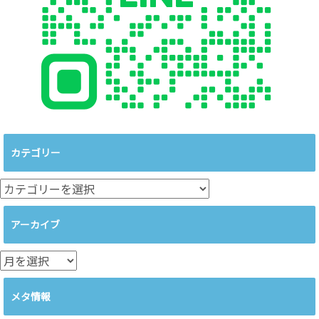
カテゴリー
カ
テ
ゴ
アーカイブ
リ
ー
ア
ー
カ
メタ情報
イ