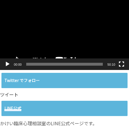
動
画
プ
レ
ー
ヤ
ー
00:00
50:10
Twitter でフォロー
ツイート
LINE公式
かけい臨床心理相談室のLINE公式ページです。