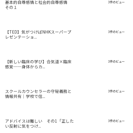
基本的自尊感情と社会的自尊感情
3件のビュー
その１
【TED】気がつけばNHKスーパープ
3件のビュー
レゼンテーショ...
【新しい臨床の学び】合気道×臨床
3件のビュー
感覚──身体からカ...
スクールカウンセラーの守秘義務と
3件のビュー
情報共有｜学校で信...
アドバイスは難しい その1「正した
3件のビュー
い反射に気をつけ...