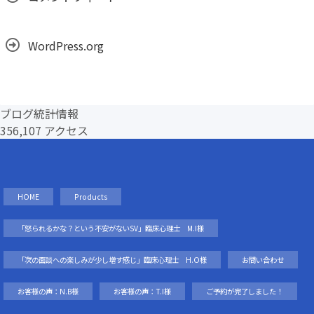
WordPress.org
ブログ統計情報
356,107 アクセス
HOME
Products
「怒られるかな？という不安がないSV」臨床心理士 M.I様
「次の面談への楽しみが少し増す感じ」臨床心理士 H.O様
お問い合わせ
お客様の声：N.B様
お客様の声：T.I様
ご予約が完了しました！