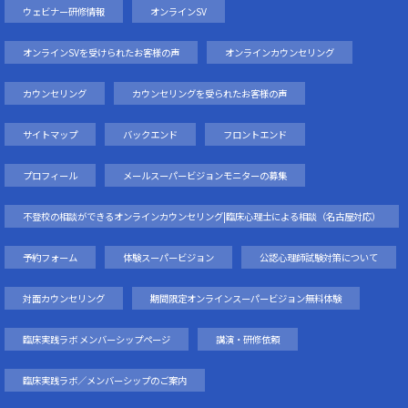
ウェビナー研修情報
オンラインSV
オンラインSVを受けられたお客様の声
オンラインカウンセリング
カウンセリング
カウンセリングを受られたお客様の声
サイトマップ
バックエンド
フロントエンド
プロフィール
メールスーパービジョンモニターの募集
不登校の相談ができるオンラインカウンセリング|臨床心理士による相談（名古屋対応）
予約フォーム
体験スーパービジョン
公認心理師試験対策について
対面カウンセリング
期間限定オンラインスーパービジョン無料体験
臨床実践ラボ メンバーシップページ
講演・研修依頼
臨床実践ラボ／メンバーシップのご案内