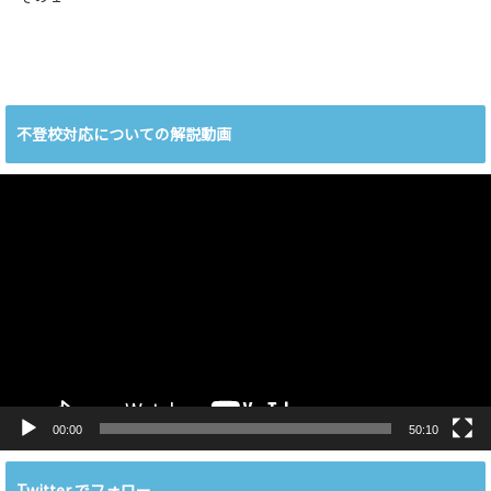
不登校対応についての解説動画
動
画
プ
レ
ー
ヤ
ー
00:00
50:10
Twitter でフォロー