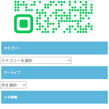
カテゴリー
カ
テ
ゴ
アーカイブ
リ
ー
ア
ー
カ
メタ情報
イ
ブ