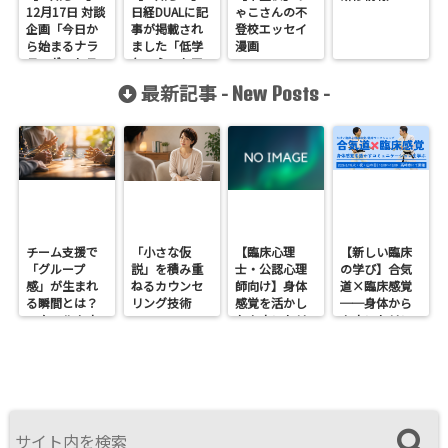
12月17日 対談
日経DUALに記
ゃこさんの不
企画「今日か
事が掲載され
登校エッセイ
ら始まるナラ
ました「低学
漫画
ティヴ・セラ
年の心のケア
ピー」
はスキンシッ
最新記事 -
-
New Posts
プがすべてで
はない」
チーム支援で
「小さな仮
【臨床心理
【新しい臨床
「グループ
説」を積み重
士・公認心理
の学び】合気
感」が生まれ
ねるカウンセ
師向け】身体
道×臨床感覚
る瞬間とは？
リング技術
感覚を活かし
──身体から
スクールカウ
たカウンセリ
カウンセリン
ンセラーの関
ングとは？
グを考えるワ
わり方
──援助者と
ークショップ
してのBeingを
を開催します
育てるという
視点<