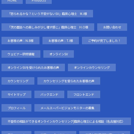
HOME
Products
「怒られるかな？という不安がないSV」臨床心理士 M.I様
「次の面談への楽しみが少し増す感じ」臨床心理士 H.O様
お問い合わせ
お客様の声：N.B様
お客様の声：T.I様
ご予約が完了しました！
ウェビナー研修情報
オンラインSV
オンラインSVを受けられたお客様の声
オンラインカウンセリング
カウンセリング
カウンセリングを受られたお客様の声
サイトマップ
バックエンド
フロントエンド
プロフィール
メールスーパービジョンモニターの募集
不登校の相談ができるオンラインカウンセリング|臨床心理士による相談（名古屋対応）