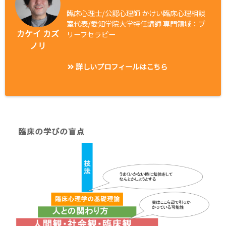
臨床心理士/公認心理師 かけい臨床心理相談
室代表/愛知学院大学特任講師 専門領域：ブ
カケイ カズ
リーフセラピー
ノリ
詳しいプロフィールはこちら