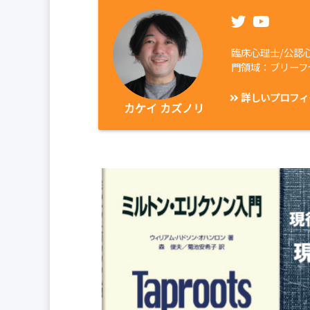
臨床心理士/公認
門領域：ブリーフ
詳しいプロフィ
カケイ カズノリ