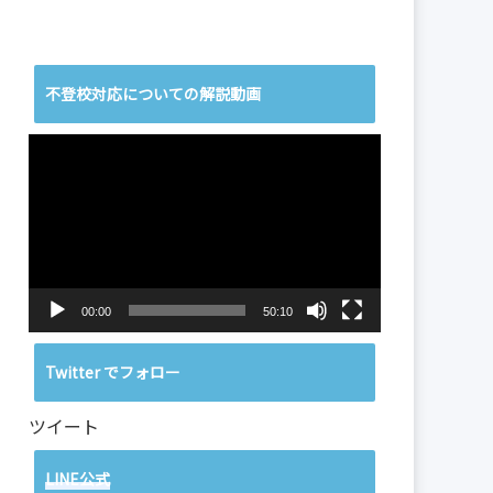
不登校対応についての解説動画
動
画
プ
レ
ー
ヤ
ー
00:00
50:10
Twitter でフォロー
ツイート
LINE公式