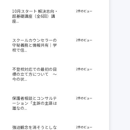
10月スタート 解決志向・
2件のビュー
超基礎講座（全6回）講
座...
スクールカウンセラーの
2件のビュー
守秘義務と情報共有｜学
校で信...
不登校対応での最初の目
2件のビュー
標の立て方について 〜
今の状...
保護者相談とコンサルテ
2件のビュー
ーション「主訴の主語は
誰なの...
強迫観念を消そうとしな
2件のビュー