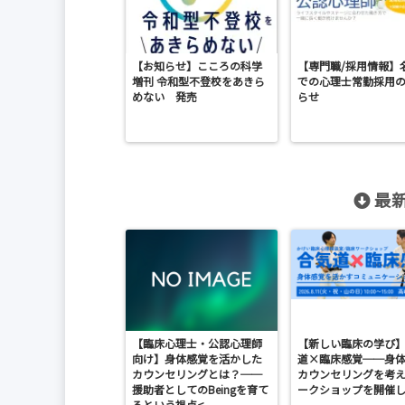
【お知らせ】こころの科学
【専門職/採用情報】
増刊 令和型不登校をあきら
での心理士常勤採用
めない 発売
らせ
最新
【臨床心理士・公認心理師
【新しい臨床の学び
向け】身体感覚を活かした
道×臨床感覚──身
カウンセリングとは？──
カウンセリングを考
援助者としてのBeingを育て
ークショップを開催
るという視点<