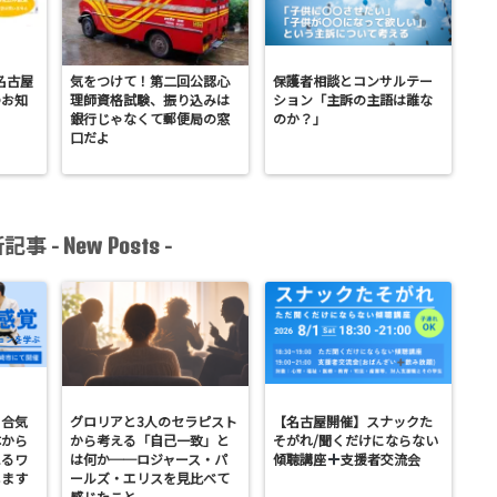
名古屋
気をつけて！第二回公認心
保護者相談とコンサルテー
のお知
理師資格試験、振り込みは
ション「主訴の主語は誰な
銀行じゃなくて郵便局の窓
のか？」
口だよ
記事 -
-
New Posts
】合気
グロリアと3人のセラピスト
【名古屋開催】スナックた
体から
から考える「自己一致」と
そがれ/聞くだけにならない
えるワ
は何か──ロジャース・パ
傾聴講座
支援者交流会
します
ールズ・エリスを見比べて
感じたこと