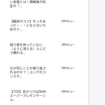
い支援とは｜岡嶋美代先
生の「...
【臨床のコツ】やっちま
2件のビュー
った・・・にならないた
めのイ...
困り感を持っていない
2件のビュー
（ように見える）人にど
う関わる...
なぜ同じことが繰り返さ
2件のビュー
れるのか？｜ユングのコ
ンステ...
【TED】気がつけばNHK
2件のビュー
スーパープレゼンテーシ
ョ...