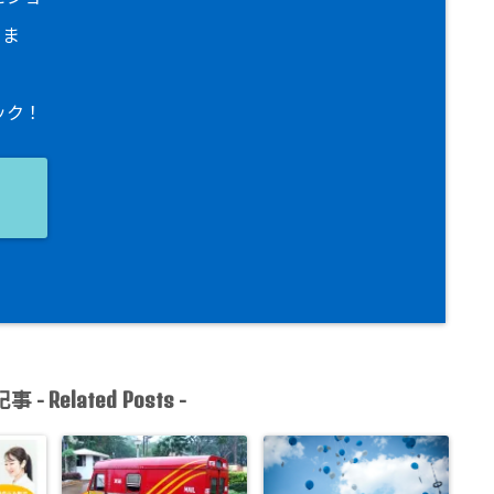
りま
ック！
ョ
事 -
-
Related Posts