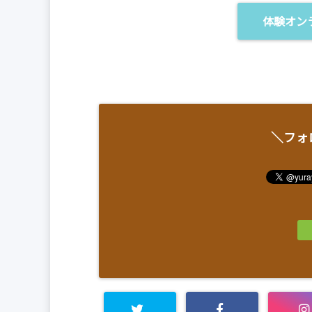
体験オン
＼フォ