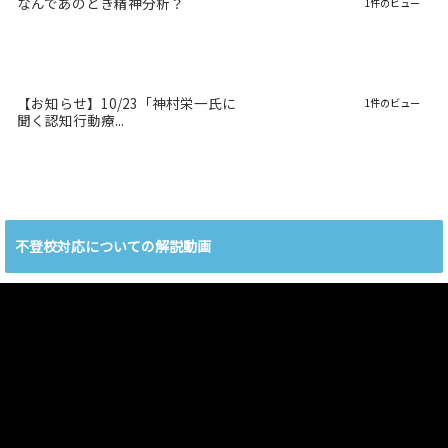
なんであのとき精神分析？
1件のビュー
【お知らせ】10/23「神村栄一氏に
1件のビュー
聞く認知行動療...
不登校対応についての解説動画
動
画
プ
レ
ー
ヤ
ー