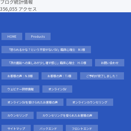
ブログ統計情報
356,055 アクセス
HOME
Products
「怒られるかな？という不安がないSV」臨床心理士 M.I様
「次の面談への楽しみが少し増す感じ」臨床心理士 H.O様
お問い合わせ
お客様の声：N.B様
お客様の声：T.I様
ご予約が完了しました！
ウェビナー研修情報
オンラインSV
オンラインSVを受けられたお客様の声
オンラインカウンセリング
カウンセリング
カウンセリングを受られたお客様の声
サイトマップ
バックエンド
フロントエンド