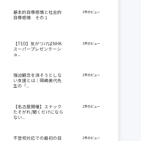
基本的自尊感情と社会的
3件のビュー
自尊感情 その１
【TED】気がつけばNHK
3件のビュー
スーパープレゼンテーシ
ョ...
強迫観念を消そうとしな
2件のビュー
い支援とは｜岡嶋美代先
生の「...
【名古屋開催】スナック
2件のビュー
たそがれ/聞くだけになら
ない...
不登校対応での最初の目
2件のビュー