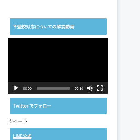
不登校対応についての解説動画
動
画
プ
レ
ー
ヤ
ー
00:00
50:10
Twitter でフォロー
ツイート
LINE公式