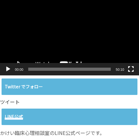
動
画
プ
レ
ー
ヤ
ー
00:00
50:10
Twitter でフォロー
ツイート
LINE公式
かけい臨床心理相談室のLINE公式ページです。