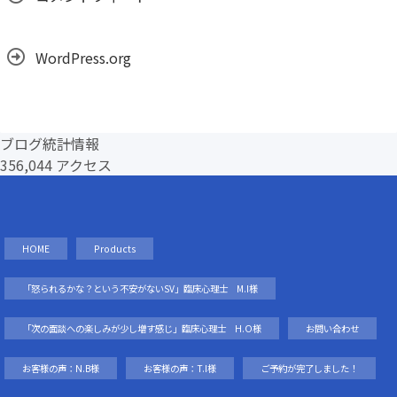
WordPress.org
ブログ統計情報
356,044 アクセス
HOME
Products
「怒られるかな？という不安がないSV」臨床心理士 M.I様
「次の面談への楽しみが少し増す感じ」臨床心理士 H.O様
お問い合わせ
お客様の声：N.B様
お客様の声：T.I様
ご予約が完了しました！