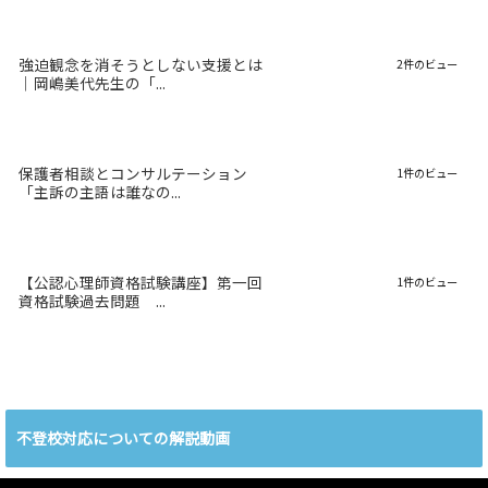
強迫観念を消そうとしない支援とは
2件のビュー
｜岡嶋美代先生の「...
保護者相談とコンサルテーション
1件のビュー
「主訴の主語は誰なの...
【公認心理師資格試験講座】第一回
1件のビュー
資格試験過去問題 ...
不登校対応についての解説動画