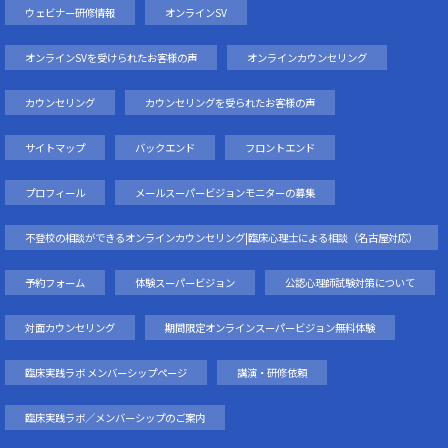
ウェビナー研修情報
オンラインSV
オンラインSVを受けられたお客様の声
オンラインカウンセリング
カウンセリング
カウンセリングを受られたお客様の声
サイトマップ
バックエンド
フロントエンド
プロフィール
メールスーパービジョンモニターの募集
不登校の相談ができるオンラインカウンセリング|臨床心理士による相談（名古屋対応）
予約フォーム
体験スーパービジョン
公認心理師試験対策について
対面カウンセリング
期間限定オンラインスーパービジョン無料体験
臨床実践ラボ メンバーシップページ
講演・研修依頼
臨床実践ラボ／メンバーシップのご案内