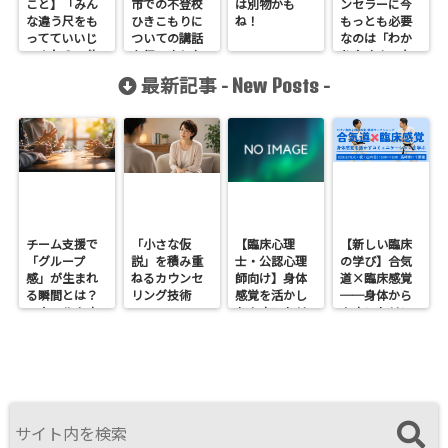
こと】「みん
市での不登校
は別物かも
ンセラーに今
な違う尺をも
ひきこもりに
ね！
もっとも必要
ってていいじ
ついての講話
なのは「わか
ゃんね？」他
を行いました
りやすさ」な
人の意見に耳
んじゃないの
最新記事 -
-
New Posts
を傾けつつも
かな？
振り回されな
いために
チーム支援で
「小さな仮
【臨床心理
【新しい臨床
「グループ
説」を積み重
士・公認心理
の学び】合気
感」が生まれ
ねるカウンセ
師向け】身体
道×臨床感覚
る瞬間とは？
リング技術
感覚を活かし
──身体から
スクールカウ
たカウンセリ
カウンセリン
ンセラーの関
ングとは？
グを考えるワ
わり方
──援助者と
ークショップ
してのBeingを
を開催します
育てるという
視点<