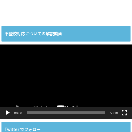
不登校対応についての解説動画
動
画
プ
レ
ー
ヤ
ー
00:00
50:10
Twitter でフォロー