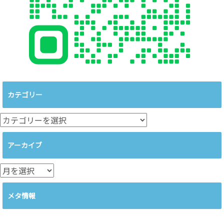
カテゴリー
カ
テ
ゴ
アーカイブ
リ
ー
ア
ー
カ
メタ情報
イ
ブ