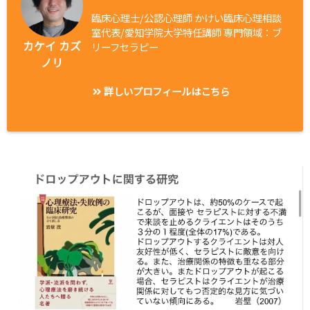
臨床心理士/公認心理師 かけい臨床心理相談
室代表/愛知学院大学特任講師 専門領域：ブ
カケイ カズ
リーフセラピー
ノリ
詳しいプロフィールはこちら