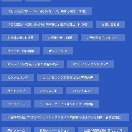
「怒られるかな？という不安がないSV」臨床心理士 M.I様
「次の面談への楽しみが少し増す感じ」臨床心理士 H.O様
お問い合わせ
お客様の声：N.B様
お客様の声：T.I様
ご予約が完了しました！
ウェビナー研修情報
オンラインSV
オンラインSVを受けられたお客様の声
オンラインカウンセリング
カウンセリング
カウンセリングを受られたお客様の声
サイトマップ
バックエンド
フロントエンド
プロフィール
メールスーパービジョンモニターの募集
不登校の相談ができるオンラインカウンセリング|臨床心理士による相談（名古屋対応）
予約フォーム
体験スーパービジョン
公認心理師試験対策について