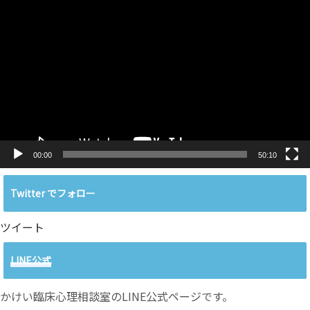
動
画
プ
レ
ー
ヤ
ー
00:00
50:10
Twitter でフォロー
ツイート
LINE公式
かけい臨床心理相談室のLINE公式ページです。