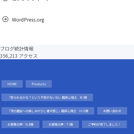
WordPress.org
ブログ統計情報
356,213 アクセス
HOME
Products
「怒られるかな？という不安がないSV」臨床心理士 M.I様
「次の面談への楽しみが少し増す感じ」臨床心理士 H.O様
お問い合わせ
お客様の声：N.B様
お客様の声：T.I様
ご予約が完了しました！