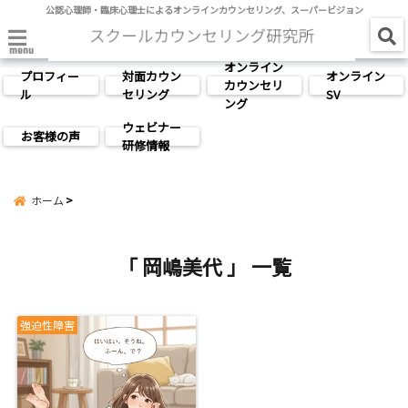
公認心理師・臨床心理士によるオンラインカウンセリング、スーパービジョン
menu
オンライン
プロフィー
対面カウン
オンライン
カウンセリ
ル
セリング
SV
ング
ウェビナー
お客様の声
研修情報
ホーム
「 岡嶋美代 」 一覧
強迫性障害