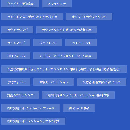
ウェビナー研修情報
オンラインSV
オンラインSVを受けられたお客様の声
オンラインカウンセリング
カウンセリング
カウンセリングを受られたお客様の声
サイトマップ
バックエンド
フロントエンド
プロフィール
メールスーパービジョンモニターの募集
不登校の相談ができるオンラインカウンセリング|臨床心理士による相談（名古屋対応）
予約フォーム
体験スーパービジョン
公認心理師試験対策について
対面カウンセリング
期間限定オンラインスーパービジョン無料体験
臨床実践ラボ メンバーシップページ
講演・研修依頼
臨床実践ラボ／メンバーシップのご案内