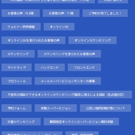
お客様の声：N.B様
お客様の声：T.I様
ご予約が完了しました！
ウェビナー研修情報
オンラインSV
オンラインSVを受けられたお客様の声
オンラインカウンセリング
カウンセリング
カウンセリングを受られたお客様の声
サイトマップ
バックエンド
フロントエンド
プロフィール
メールスーパービジョンモニターの募集
不登校の相談ができるオンラインカウンセリング|臨床心理士による相談（名古屋対応）
予約フォーム
体験スーパービジョン
公認心理師試験対策について
対面カウンセリング
期間限定オンラインスーパービジョン無料体験