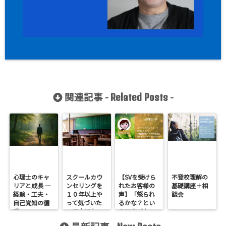
関連記事 -
-
Related Posts
心理士のキャ
スクールカウ
【SVを受けら
不登校理解の
リアと成長 ―
ンセリングを
れたお客様の
基礎講座＋相
経験・工夫・
１０年以上や
声】「怒られ
談会
自己覚知の循
って気づいた
るかな？とい
環
一番大切なこ
う不安がな
と
い」M.I様