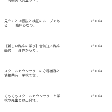
｜岡嶋美代先生の「...
見立てとは仮説と検証のループであ
3件のビュー
る ──臨床心理の...
【新しい臨床の学び】合気道×臨床
3件のビュー
感覚──身体からカ...
スクールカウンセラーの守秘義務と
3件のビュー
情報共有｜学校で信...
そもそもスクールカウンセラーと学
3件のビュー
校の先生とは出発地...