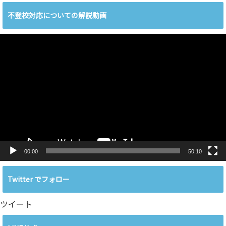
不登校対応についての解説動画
動
画
プ
レ
ー
ヤ
ー
00:00
50:10
Twitter でフォロー
ツイート