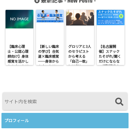
最新記事 -
-
New Posts
【臨床心理
【新しい臨床
グロリアと3人
【名古屋開
士・公認心理
の学び】合気
のセラピスト
催】スナック
師向け】身体
道×臨床感覚
から考える
たそがれ/聞く
感覚を活かし
──身体から
「自己一致」
だけにならな
たカウンセリ
カウンセリン
とは何か──
い傾聴講座
ングとは？
グを考えるワ
ロジャース・パ
支援者交流会
──援助者と
ークショップ
ールズ・エリ
してのBeingを
を開催します
スを見比べて
育てるという
感じたこと
視点<
プロフィール