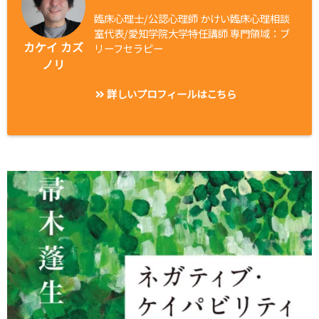
臨床心理士/公認心理師 かけい臨床心理相談
室代表/愛知学院大学特任講師 専門領域：ブ
カケイ カズ
リーフセラピー
ノリ
詳しいプロフィールはこちら