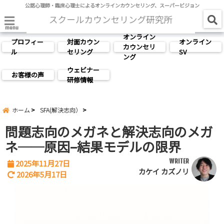
公認心理師・臨床心理士によるオンラインカウンセリング、スーパービジョン
menu
オンライン
プロフィー
対面カウン
オンライン
カウンセリ
ル
セリング
SV
ング
ウェビナー
お客様の声
研修情報
ホーム
SFA(解決志向）
問題志向のメガネと解決志向のメガ
ネ──原因–結果モデルの限界
WRITER
2025年11月27日
カケイ カズノリ
2026年5月17日