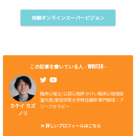
体験オンラインスーパービジョン
この記事を書いている人 -
-
WRITER
臨床心理士/公認心理師 かけい臨床心理相談
室代表/愛知学院大学特任講師 専門領域：ブ
カケイ カズ
リーフセラピー
ノリ
詳しいプロフィールはこちら