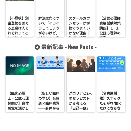
【不登校】別
解決志向につ
スクールカウ
【公認心理師
室登校をめぐ
いて「イライ
ンセラーが学
資格試験対策
る思惑は人そ
ラしてしょう
校でうまくい
講座】１−１
れぞれってこ
がないけど、
かない理由｜
公認心理師の
とは気づいと
どうしたら良
教師と連携で
職責
いた方が良い
い？」こんな
きないときの
最新記事 -
-
New Posts
よ
質問にカウン
対処法
セラーはどう
答えるのか？
【臨床心理
【新しい臨床
グロリアと3人
【名古屋開
士・公認心理
の学び】合気
のセラピスト
催】スナック
師向け】身体
道×臨床感覚
から考える
たそがれ/聞く
感覚を活かし
──身体から
「自己一致」
だけにならな
たカウンセリ
カウンセリン
とは何か──
い傾聴講座
ングとは？
グを考えるワ
ロジャース・パ
支援者交流会
──援助者と
ークショップ
ールズ・エリ
してのBeingを
を開催します
スを見比べて