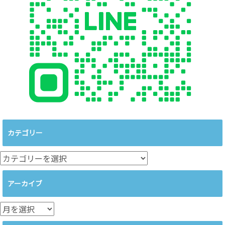
カテゴリー
カ
テ
ゴ
アーカイブ
リ
ー
ア
ー