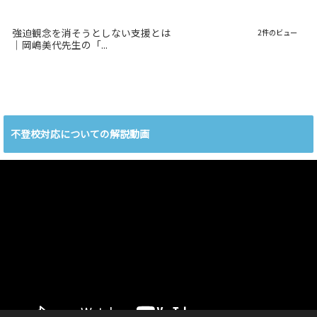
強迫観念を消そうとしない支援とは
2件のビュー
｜岡嶋美代先生の「...
不登校対応についての解説動画
動
画
プ
レ
ー
ヤ
ー