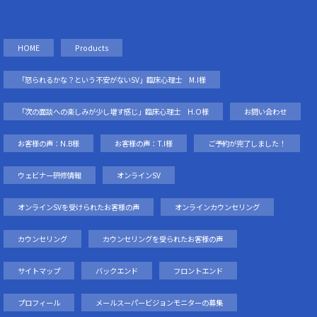
HOME
Products
「怒られるかな？という不安がないSV」臨床心理士 M.I様
「次の面談への楽しみが少し増す感じ」臨床心理士 H.O様
お問い合わせ
お客様の声：N.B様
お客様の声：T.I様
ご予約が完了しました！
ウェビナー研修情報
オンラインSV
オンラインSVを受けられたお客様の声
オンラインカウンセリング
カウンセリング
カウンセリングを受られたお客様の声
サイトマップ
バックエンド
フロントエンド
プロフィール
メールスーパービジョンモニターの募集