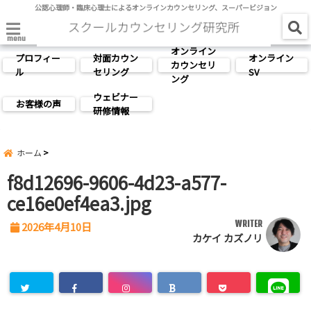
公認心理師・臨床心理士によるオンラインカウンセリング、スーパービジョン
menu
オンライン
プロフィー
対面カウン
オンライン
カウンセリ
ル
セリング
SV
ング
ウェビナー
お客様の声
研修情報
ホーム
f8d12696-9606-4d23-a577-
ce16e0ef4ea3.jpg
WRITER
2026年4月10日
カケイ カズノリ