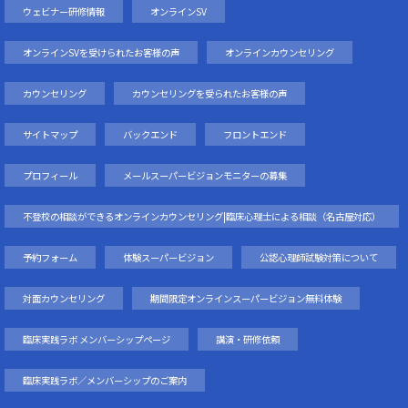
ウェビナー研修情報
オンラインSV
オンラインSVを受けられたお客様の声
オンラインカウンセリング
カウンセリング
カウンセリングを受られたお客様の声
サイトマップ
バックエンド
フロントエンド
プロフィール
メールスーパービジョンモニターの募集
不登校の相談ができるオンラインカウンセリング|臨床心理士による相談（名古屋対応）
予約フォーム
体験スーパービジョン
公認心理師試験対策について
対面カウンセリング
期間限定オンラインスーパービジョン無料体験
臨床実践ラボ メンバーシップページ
講演・研修依頼
臨床実践ラボ／メンバーシップのご案内