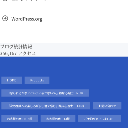
WordPress.org
ブログ統計情報
356,167 アクセス
HOME
Products
「怒られるかな？という不安がないSV」臨床心理士 M.I様
「次の面談への楽しみが少し増す感じ」臨床心理士 H.O様
お問い合わせ
お客様の声：N.B様
お客様の声：T.I様
ご予約が完了しました！