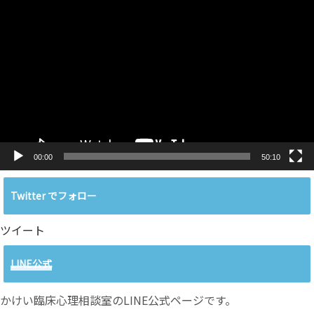
動
画
プ
レ
ー
ヤ
ー
00:00
50:10
Twitter でフォロー
ツイート
LINE公式
かけい臨床心理相談室のLINE公式ページです。