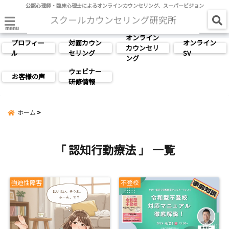
公認心理師・臨床心理士によるオンラインカウンセリング、スーパービジョン
menu
オンライン
プロフィー
対面カウン
オンライン
カウンセリ
ル
セリング
SV
ング
ウェビナー
お客様の声
研修情報
ホーム
「 認知行動療法 」 一覧
強迫性障害
不登校