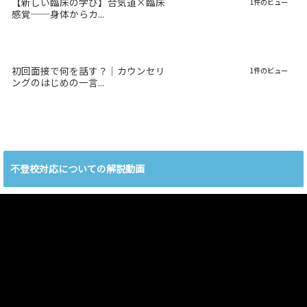
【新しい臨床の学び】合気道×臨床
1件のビュー
感覚──身体からカ...
初回面接で何を話す？｜カウンセリ
1件のビュー
ングのはじめの一言...
不登校対応についての解説動画
動
画
プ
レ
ー
ヤ
ー