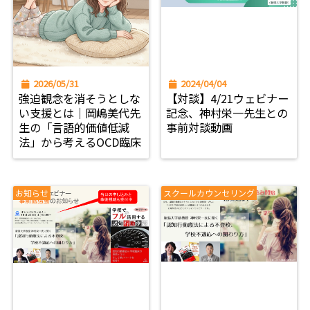
2026/05/31
2024/04/04
強迫観念を消そうとしな
【対談】4/21ウェビナー
い支援とは｜岡嶋美代先
記念、神村栄一先生との
生の「言語的価値低減
事前対談動画
法」から考えるOCD臨床
お知らせ
スクールカウンセリング