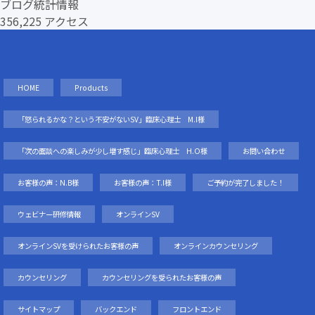
ブログ統計情報
356,225 アクセス
HOME
Products
「怒られるかな？という不安がないSV」臨床心理士 M.I様
「次の面談への楽しみが少し増す感じ」臨床心理士 H.O様
お問い合わせ
お客様の声：N.B様
お客様の声：T.I様
ご予約が完了しました！
ウェビナー研修情報
オンラインSV
オンラインSVを受けられたお客様の声
オンラインカウンセリング
カウンセリング
カウンセリングを受られたお客様の声
サイトマップ
バックエンド
フロントエンド