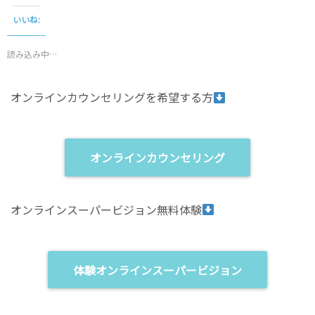
t
o
o
o
いいね:
s
k
h
で
a
共
r
有
読み込み中…
e
す
o
る
n
に
T
は
オンラインカウンセリングを希望する方
w
ク
i
リ
t
ッ
t
ク
e
し
r
て
(
く
オンラインカウンセリング
新
だ
し
さ
い
い
ウ
(
ィ
新
オンラインスーパービジョン無料体験
ン
し
ド
い
ウ
ウ
で
ィ
開
ン
き
ド
ま
ウ
体験オンラインスーパービジョン
す
で
)
開
き
ま
す