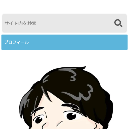
してのBeingを
を開催します
スを見比べて
育てるという
感じたこと
視点<
プロフィール