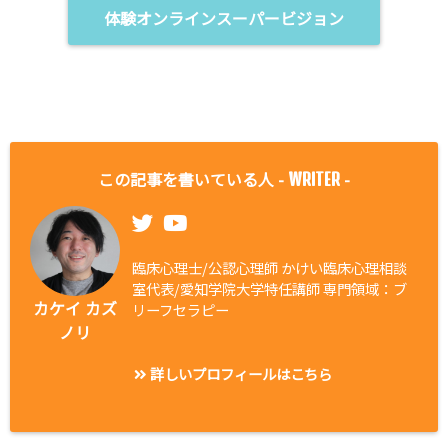
体験オンラインスーパービジョン
この記事を書いている人 -
-
WRITER
臨床心理士/公認心理師 かけい臨床心理相談
室代表/愛知学院大学特任講師 専門領域：ブ
カケイ カズ
リーフセラピー
ノリ
詳しいプロフィールはこちら