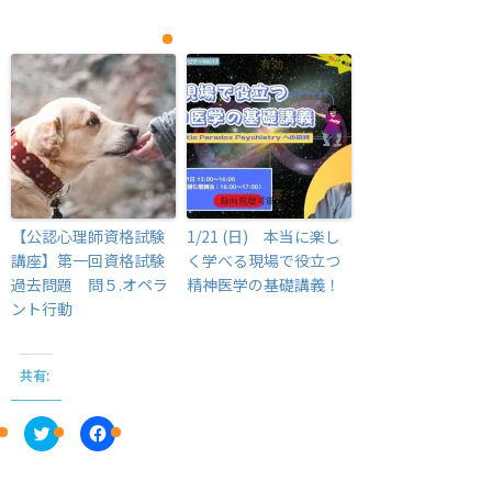
【公認心理師資格試験
1/21 (日) 本当に楽し
講座】第一回資格試験
く学べる現場で役立つ
過去問題 問５.オペラ
精神医学の基礎講義！
ント行動
共有:
C
F
l
a
i
c
c
e
k
b