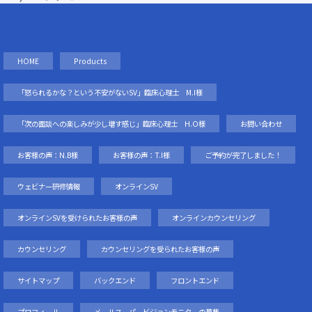
HOME
Products
「怒られるかな？という不安がないSV」臨床心理士 M.I様
「次の面談への楽しみが少し増す感じ」臨床心理士 H.O様
お問い合わせ
お客様の声：N.B様
お客様の声：T.I様
ご予約が完了しました！
ウェビナー研修情報
オンラインSV
オンラインSVを受けられたお客様の声
オンラインカウンセリング
カウンセリング
カウンセリングを受られたお客様の声
サイトマップ
バックエンド
フロントエンド
プロフィール
メールスーパービジョンモニターの募集