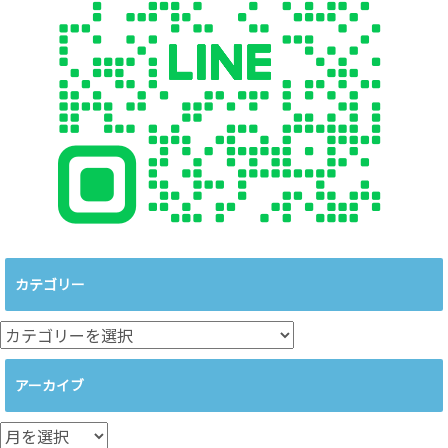
カテゴリー
カ
テ
ゴ
アーカイブ
リ
ー
ア