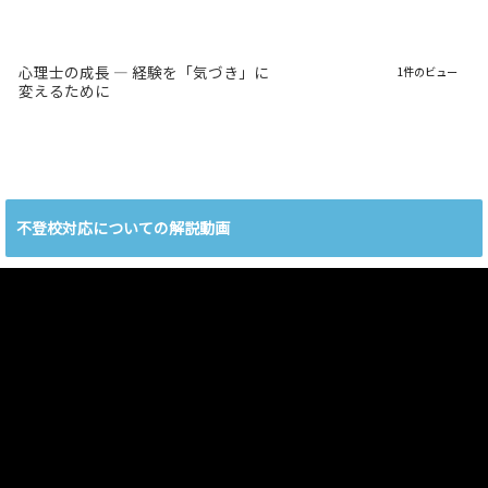
心理士の成長 ― 経験を「気づき」に
1件のビュー
変えるために
不登校対応についての解説動画
動
画
プ
レ
ー
ヤ
ー