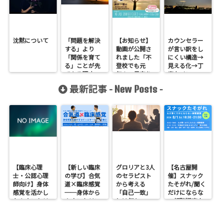
沈黙について
「問題を解決
【お知らせ】
カウンセラー
する」より
動画が公開さ
が言い訳をし
「関係を育て
れました「不
にくい構造→
る」ことが先
登校でも元
見える化→丁
である理由
気！〜見守り
寧なインフォ
の半歩先
ームドコンセ
最新記事 -
-
New Posts
へ〜」
ント
【臨床心理
【新しい臨床
グロリアと3人
【名古屋開
士・公認心理
の学び】合気
のセラピスト
催】スナック
師向け】身体
道×臨床感覚
から考える
たそがれ/聞く
感覚を活かし
──身体から
「自己一致」
だけにならな
たカウンセリ
カウンセリン
とは何か──
い傾聴講座
ングとは？
グを考えるワ
ロジャース・パ
支援者交流会
──援助者と
ークショップ
ールズ・エリ