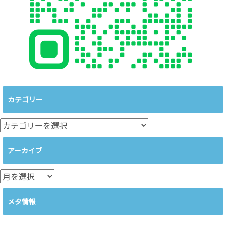
カテゴリー
カ
テ
ゴ
アーカイブ
リ
ー
ア
ー
カ
メタ情報
イ
ブ