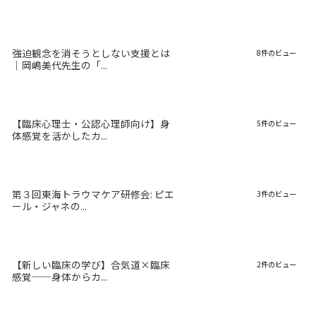
強迫観念を消そうとしない支援とは
8件のビュー
｜岡嶋美代先生の「...
【臨床心理士・公認心理師向け】身
5件のビュー
体感覚を活かしたカ...
第３回東海トラウマケア研修会: ピエ
3件のビュー
ール・ジャネの...
【新しい臨床の学び】合気道×臨床
2件のビュー
感覚──身体からカ...