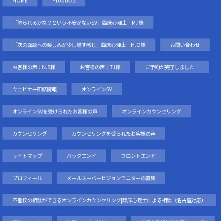
HOME
Products
「怒られるかな？という不安がないSV」臨床心理士 M.I様
「次の面談への楽しみが少し増す感じ」臨床心理士 H.O様
お問い合わせ
お客様の声：N.B様
お客様の声：T.I様
ご予約が完了しました！
ウェビナー研修情報
オンラインSV
オンラインSVを受けられたお客様の声
オンラインカウンセリング
カウンセリング
カウンセリングを受られたお客様の声
サイトマップ
バックエンド
フロントエンド
プロフィール
メールスーパービジョンモニターの募集
不登校の相談ができるオンラインカウンセリング|臨床心理士による相談（名古屋対応）