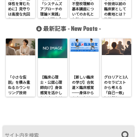
体性を育むた
「システムズ
不登校理解の
や技術以前の
めに】見守り
アプローチの
基本講座につ
臨床家として
は高度な先回
理論×実践」
いてのお礼と
の素地とは？
り
プレ対談を全
お詫び
後編
編（1～4）公
最新記事 -
-
New Posts
開しました
「小さな仮
【臨床心理
【新しい臨床
グロリアと3人
説」を積み重
士・公認心理
の学び】合気
のセラピスト
ねるカウンセ
師向け】身体
道×臨床感覚
から考える
リング技術
感覚を活かし
──身体から
「自己一致」
たカウンセリ
カウンセリン
とは何か──
ングとは？
グを考えるワ
ロジャース・パ
──援助者と
ークショップ
ールズ・エリ
してのBeingを
を開催します
スを見比べて
育てるという
感じたこと
視点<