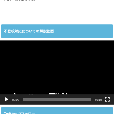
不登校対応についての解説動画
動
画
プ
レ
ー
ヤ
ー
00:00
50:10
Twitter でフォロー