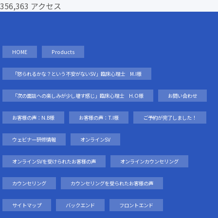
356,363 アクセス
HOME
Products
「怒られるかな？という不安がないSV」臨床心理士 M.I様
「次の面談への楽しみが少し増す感じ」臨床心理士 H.O様
お問い合わせ
お客様の声：N.B様
お客様の声：T.I様
ご予約が完了しました！
ウェビナー研修情報
オンラインSV
オンラインSVを受けられたお客様の声
オンラインカウンセリング
カウンセリング
カウンセリングを受られたお客様の声
サイトマップ
バックエンド
フロントエンド