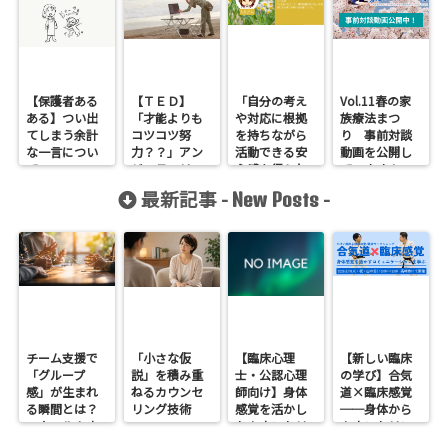
【保護者ある
【ＴＥＤ】
「自分の考え
Vol.11春の家
ある】つい出
「才能よりも
や対応に根拠
族療法まつ
てしまう余計
コツコツ努
を持ちながら
り 事前対談
な一言につい
力？？」アン
活動できる安
動画を公開し
て
ジェラ・リ
心感を得られ
ています！
ー・ダックス
ています」公
最新記事 -
-
New Posts
ワーク
認心理師 A.K
様
チーム支援で
「小さな仮
【臨床心理
【新しい臨床
「グループ
説」を積み重
士・公認心理
の学び】合気
感」が生まれ
ねるカウンセ
師向け】身体
道×臨床感覚
る瞬間とは？
リング技術
感覚を活かし
──身体から
スクールカウ
たカウンセリ
カウンセリン
ンセラーの関
ングとは？
グを考えるワ