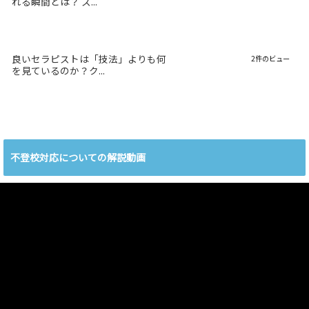
れる瞬間とは？ ス...
良いセラピストは「技法」よりも何
2件のビュー
を見ているのか？ク...
不登校対応についての解説動画
動
画
プ
レ
ー
ヤ
ー