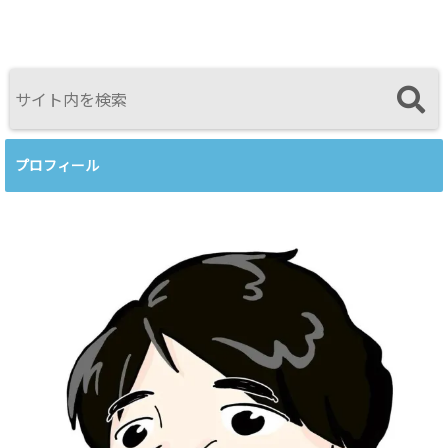
わり方
──援助者と
ークショップ
してのBeingを
を開催します
育てるという
視点<
プロフィール