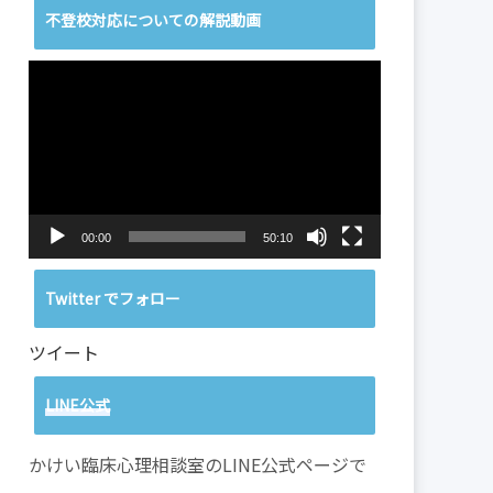
不登校対応についての解説動画
動
画
プ
レ
ー
ヤ
ー
00:00
50:10
Twitter でフォロー
ツイート
LINE公式
かけい臨床心理相談室のLINE公式ページで