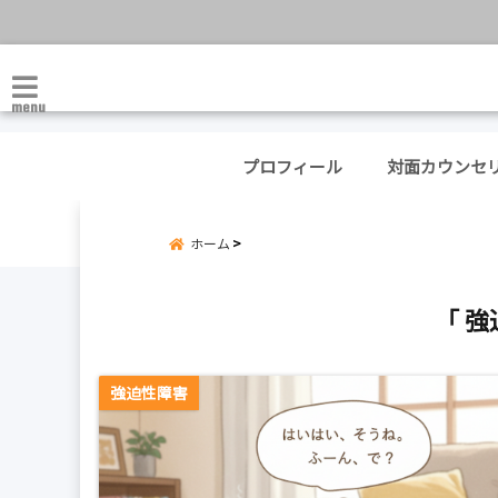
menu
プロフィール
対面カウンセ
ホーム
「 強
強迫性障害