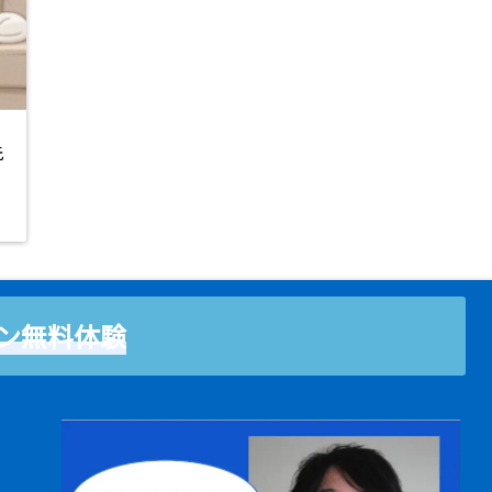
先
ン無料体験