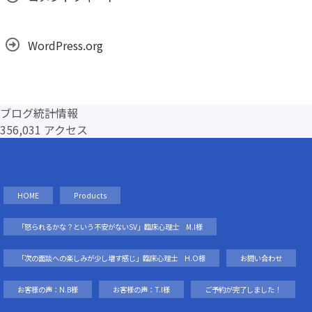
WordPress.org
ブログ統計情報
356,031 アクセス
HOME
Products
「怒られるかな？という不安がないSV」臨床心理士 M.I様
「次の面談への楽しみが少し増す感じ」臨床心理士 H.O様
お問い合わせ
お客様の声：N.B様
お客様の声：T.I様
ご予約が完了しました！