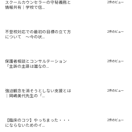
スクールカウンセラーの守秘義務と
2件のビュー
情報共有｜学校で信...
不登校対応での最初の目標の立て方
2件のビュー
について 〜今の状...
保護者相談とコンサルテーション
2件のビュー
「主訴の主語は誰なの...
強迫観念を消そうとしない支援とは
2件のビュー
｜岡嶋美代先生の「...
【臨床のコツ】やっちまった・・・
2件のビュー
にならないためのイ...