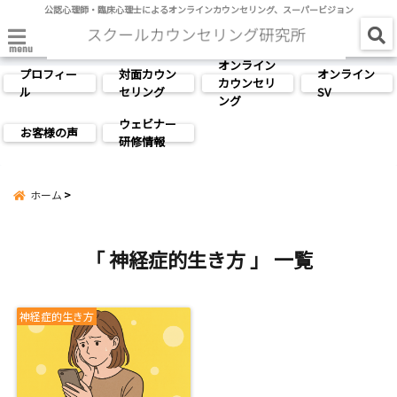
公認心理師・臨床心理士によるオンラインカウンセリング、スーパービジョン
menu
オンライン
プロフィー
対面カウン
オンライン
カウンセリ
ル
セリング
SV
ング
ウェビナー
お客様の声
研修情報
ホーム
「 神経症的生き方 」 一覧
神経症的生き方