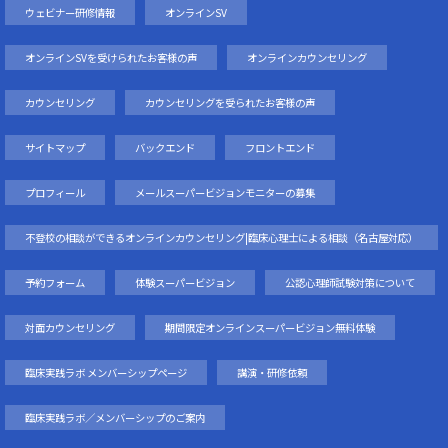
ウェビナー研修情報
オンラインSV
オンラインSVを受けられたお客様の声
オンラインカウンセリング
カウンセリング
カウンセリングを受られたお客様の声
サイトマップ
バックエンド
フロントエンド
プロフィール
メールスーパービジョンモニターの募集
不登校の相談ができるオンラインカウンセリング|臨床心理士による相談（名古屋対応）
予約フォーム
体験スーパービジョン
公認心理師試験対策について
対面カウンセリング
期間限定オンラインスーパービジョン無料体験
臨床実践ラボ メンバーシップページ
講演・研修依頼
臨床実践ラボ／メンバーシップのご案内