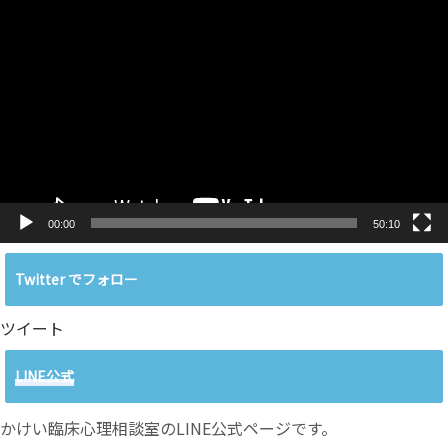
動
画
プ
レ
ー
ヤ
ー
00:00
50:10
Twitter でフォロー
ツイート
LINE公式
かけい臨床心理相談室のLINE公式ページです。