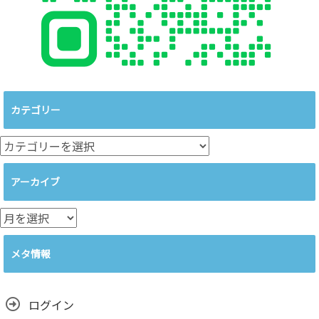
カテゴリー
カ
テ
ゴ
アーカイブ
リ
ー
ア
ー
カ
メタ情報
イ
ブ
ログイン