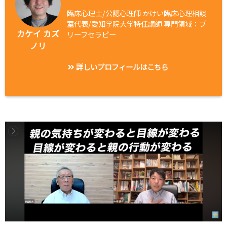
臨床心理士/公認心理師 かけい臨床心理相談
室代表/愛知学院大学特任講師 専門領域：ブ
カケイ カズ
リーフセラピー
ノリ
詳しいプロフィールはこちら