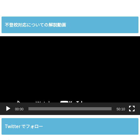
不登校対応についての解説動画
動
画
プ
レ
ー
ヤ
ー
00:00
50:10
Twitter でフォロー