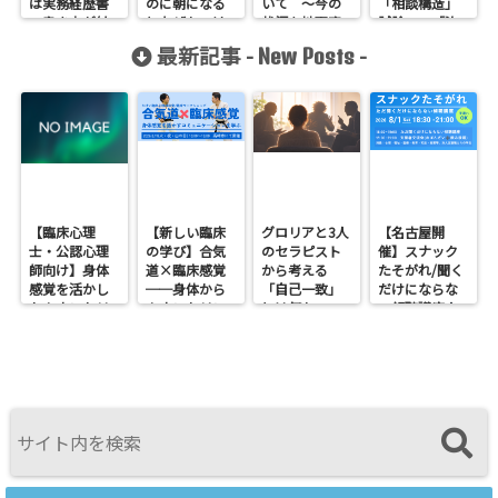
は実務経歴書
のに朝になる
いて 〜今の
「相談構造」
の書き方が(な
となぜかいけ
状況を地下室
試論 ―「治
んか)違う？？
なくなる問
ありの三階建
療構造」との
最新記事 -
-
New Posts
題 その２
てで見てみ
比較検討ー
る〜
を読む（その
１）
【臨床心理
【新しい臨床
グロリアと3人
【名古屋開
士・公認心理
の学び】合気
のセラピスト
催】スナック
師向け】身体
道×臨床感覚
から考える
たそがれ/聞く
感覚を活かし
──身体から
「自己一致」
だけにならな
たカウンセリ
カウンセリン
とは何か──
い傾聴講座
ングとは？
グを考えるワ
ロジャース・パ
支援者交流会
──援助者と
ークショップ
ールズ・エリ
してのBeingを
を開催します
スを見比べて
育てるという
感じたこと
視点<