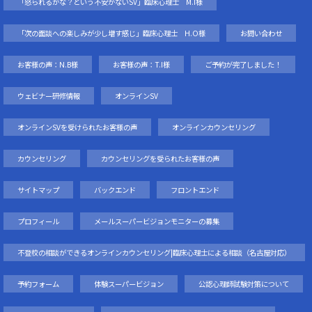
「怒られるかな？という不安がないSV」臨床心理士 M.I様
「次の面談への楽しみが少し増す感じ」臨床心理士 H.O様
お問い合わせ
お客様の声：N.B様
お客様の声：T.I様
ご予約が完了しました！
ウェビナー研修情報
オンラインSV
オンラインSVを受けられたお客様の声
オンラインカウンセリング
カウンセリング
カウンセリングを受られたお客様の声
サイトマップ
バックエンド
フロントエンド
プロフィール
メールスーパービジョンモニターの募集
不登校の相談ができるオンラインカウンセリング|臨床心理士による相談（名古屋対応）
予約フォーム
体験スーパービジョン
公認心理師試験対策について