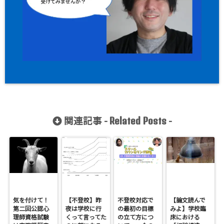
関連記事 -
-
Related Posts
気を付けて！
【不登校】昨
不登校対応で
【論文読んで
第二回公認心
夜は学校に行
の最初の目標
みよ】学校臨
理師資格試験
くって言ってた
の立て方につ
床における