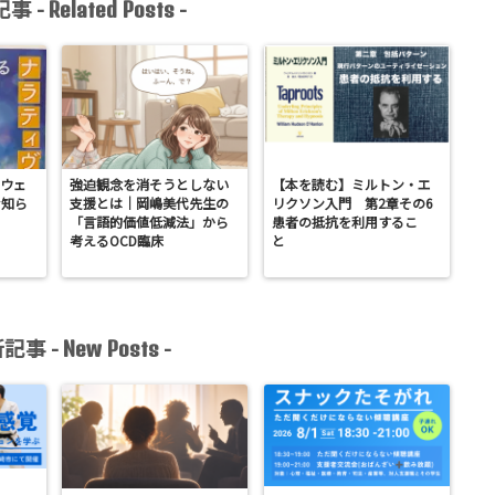
事 -
-
Related Posts
ウェ
強迫観念を消そうとしない
【本を読む】ミルトン・エ
お知ら
支援とは｜岡嶋美代先生の
リクソン入門 第2章その6
「言語的価値低減法」から
患者の抵抗を利用するこ
考えるOCD臨床
と
記事 -
-
New Posts