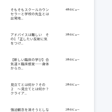
そもそもスクールカウン
4件のビュー
セラーと学校の先生とは
出発地...
アドバイスは難しい そ
3件のビュー
の1「正したい反射に気
をつけ...
【新しい臨床の学び】合
3件のビュー
気道×臨床感覚──身体
からカ...
見立てとは何か？その
2件のビュー
２ 〜見立てとは何か？
クライア...
強迫観念を消そうとしな
2件のビュー