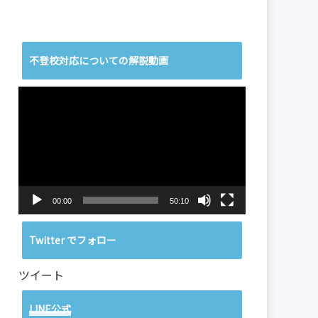
不登校対応についての解説動画
動
画
プ
レ
ー
ヤ
ー
00:00
50:10
Twitter でフォロー
ツイート
LINE公式