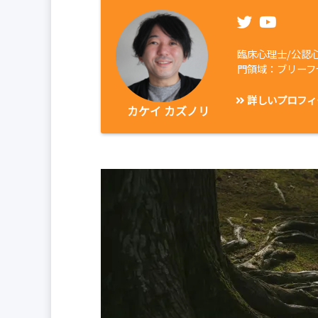
臨床心理士/公認
門領域：ブリーフ
詳しいプロフィ
カケイ カズノリ