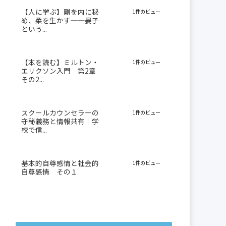
【人に学ぶ】剛を内に秘
1件のビュー
め、柔を生かす──晏子
という...
【本を読む】ミルトン・
1件のビュー
エリクソン入門 第2章
その2...
スクールカウンセラーの
1件のビュー
守秘義務と情報共有｜学
校で信...
基本的自尊感情と社会的
1件のビュー
自尊感情 その１