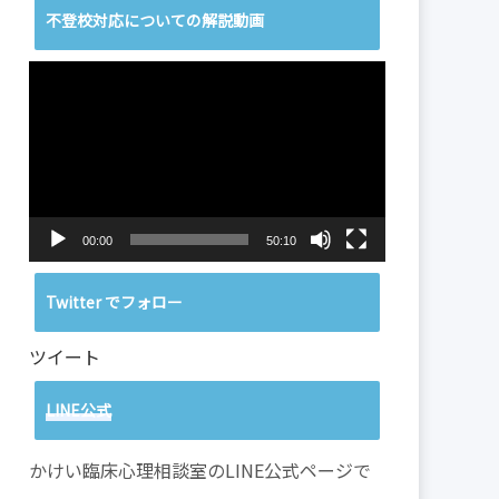
不登校対応についての解説動画
動
画
プ
レ
ー
ヤ
ー
00:00
50:10
Twitter でフォロー
ツイート
LINE公式
かけい臨床心理相談室のLINE公式ページで