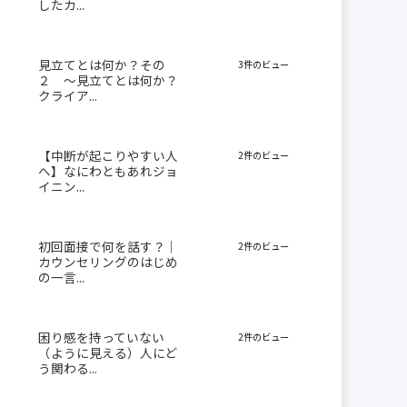
したカ...
見立てとは何か？その
3件のビュー
２ 〜見立てとは何か？
クライア...
【中断が起こりやすい人
2件のビュー
へ】なにわともあれジョ
イニン...
初回面接で何を話す？｜
2件のビュー
カウンセリングのはじめ
の一言...
困り感を持っていない
2件のビュー
（ように見える）人にど
う関わる...