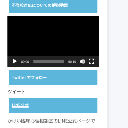
不登校対応についての解説動画
動
画
プ
レ
ー
ヤ
ー
00:00
50:10
Twitter でフォロー
ツイート
LINE公式
かけい臨床心理相談室のLINE公式ページで