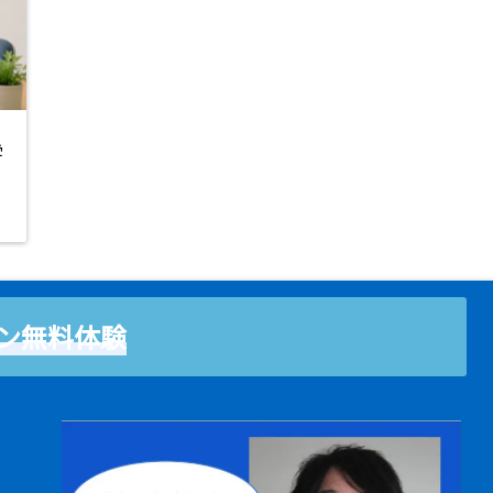
学
ン無料体験