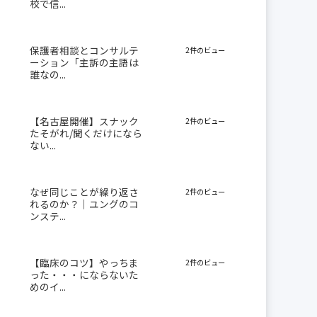
校で信...
保護者相談とコンサルテ
2件のビュー
ーション「主訴の主語は
誰なの...
【名古屋開催】スナック
2件のビュー
たそがれ/聞くだけになら
ない...
なぜ同じことが繰り返さ
2件のビュー
れるのか？｜ユングのコ
ンステ...
【臨床のコツ】やっちま
2件のビュー
った・・・にならないた
めのイ...