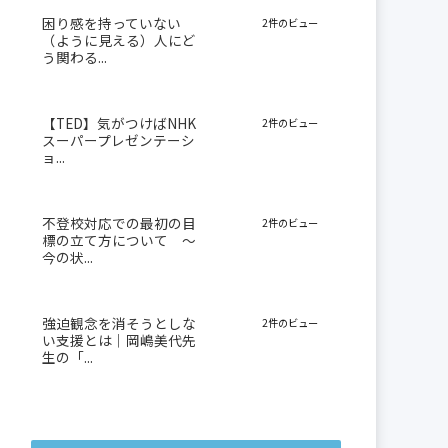
困り感を持っていない
2件のビュー
（ように見える）人にど
う関わる...
【TED】気がつけばNHK
2件のビュー
スーパープレゼンテーシ
ョ...
不登校対応での最初の目
2件のビュー
標の立て方について 〜
今の状...
強迫観念を消そうとしな
2件のビュー
い支援とは｜岡嶋美代先
生の「...