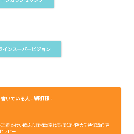
ラインスーパービジョン
書いている人 -
-
WRITER
心理師 かけい臨床心理相談室代表/愛知学院大学特任講師 専
セラピー