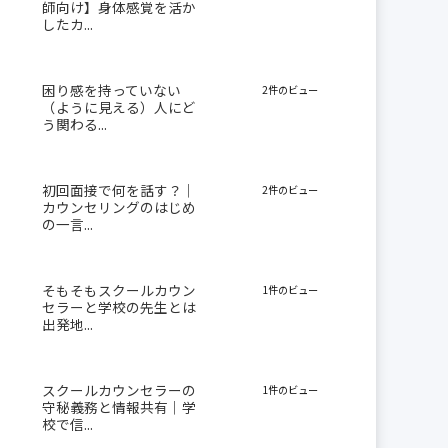
師向け】身体感覚を活か
したカ...
困り感を持っていない
2件のビュー
（ように見える）人にど
う関わる...
初回面接で何を話す？｜
2件のビュー
カウンセリングのはじめ
の一言...
そもそもスクールカウン
1件のビュー
セラーと学校の先生とは
出発地...
スクールカウンセラーの
1件のビュー
守秘義務と情報共有｜学
校で信...