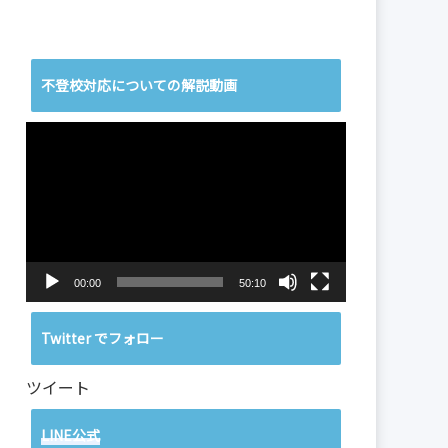
不登校対応についての解説動画
動
画
プ
レ
ー
ヤ
ー
00:00
50:10
Twitter でフォロー
ツイート
LINE公式