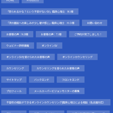
HOME
Products
「怒られるかな？という不安がないSV」臨床心理士 M.I様
「次の面談への楽しみが少し増す感じ」臨床心理士 H.O様
お問い合わせ
お客様の声：N.B様
お客様の声：T.I様
ご予約が完了しました！
ウェビナー研修情報
オンラインSV
オンラインSVを受けられたお客様の声
オンラインカウンセリング
カウンセリング
カウンセリングを受られたお客様の声
サイトマップ
バックエンド
フロントエンド
プロフィール
メールスーパービジョンモニターの募集
不登校の相談ができるオンラインカウンセリング|臨床心理士による相談（名古屋対応）