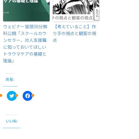
ウェビナー冒頭30分無
【考えていること】作
料公開「スクールカウ
り手の視点と観客の視
ンセラー、対人支援職
点
に知っておいてほしい
トラウマケアの基礎と
理論」
共有:
C
F
l
a
i
c
c
e
k
b
t
o
o
o
いいね:
s
k
h
で
a
共
r
有