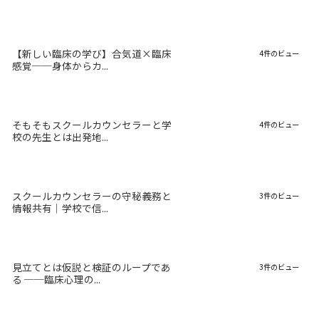
【新しい臨床の学び】合気道×臨床
4件のビュー
感覚──身体からカ...
そもそもスクールカウンセラーと学
4件のビュー
校の先生とは出発地...
スクールカウンセラーの守秘義務と
3件のビュー
情報共有｜学校で信...
見立てとは仮説と検証のループであ
3件のビュー
る ──臨床心理の...