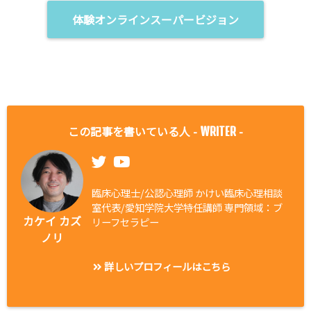
体験オンラインスーパービジョン
この記事を書いている人 -
-
WRITER
臨床心理士/公認心理師 かけい臨床心理相談
室代表/愛知学院大学特任講師 専門領域：ブ
カケイ カズ
リーフセラピー
ノリ
詳しいプロフィールはこちら