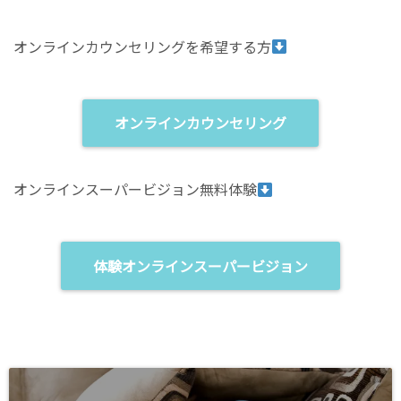
e
す
o
る
n
に
T
は
オンラインカウンセリングを希望する方
w
ク
i
リ
t
ッ
t
ク
e
し
r
て
(
く
オンラインカウンセリング
新
だ
し
さ
い
い
ウ
(
ィ
新
オンラインスーパービジョン無料体験
ン
し
ド
い
ウ
ウ
で
ィ
開
ン
き
ド
ま
ウ
体験オンラインスーパービジョン
す
で
)
開
き
ま
す
)