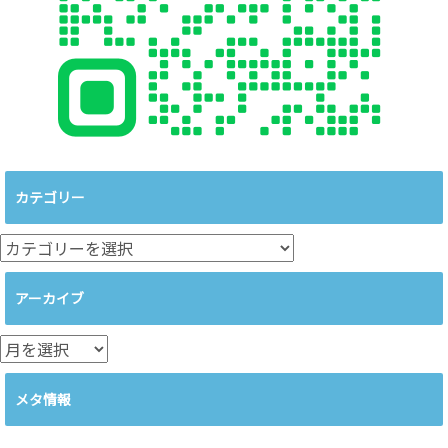
カテゴリー
カ
テ
ゴ
アーカイブ
リ
ー
ア
ー
カ
メタ情報
イ
ブ