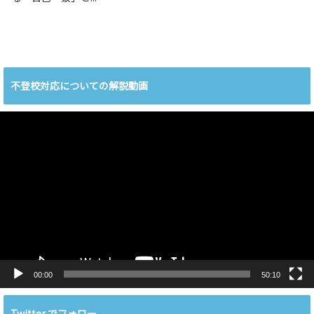
不登校対応についての解説動画
動
画
プ
レ
ー
ヤ
ー
00:00
50:10
Twitter でフォロー