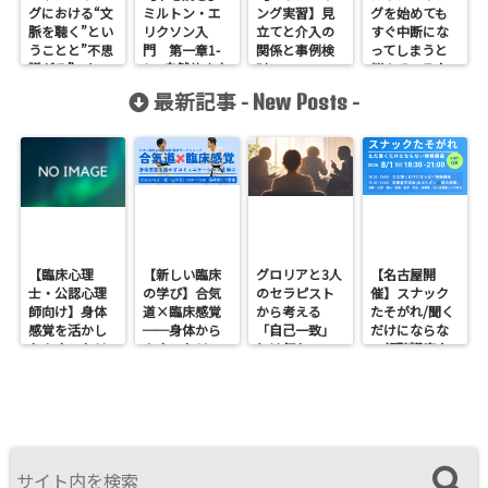
グにおける“文
ミルトン・エ
ング実習】見
グを始めても
脈を聴く”とい
リクソン入
立てと介入の
すぐ中断にな
うことと”不思
門 第一章1-
関係と事例検
ってしまうと
議がる”こと
1 自然的志向
討
悩んでいる人
に読んでもら
最新記事 -
-
New Posts
いたいお話
【臨床心理
【新しい臨床
グロリアと3人
【名古屋開
士・公認心理
の学び】合気
のセラピスト
催】スナック
師向け】身体
道×臨床感覚
から考える
たそがれ/聞く
感覚を活かし
──身体から
「自己一致」
だけにならな
たカウンセリ
カウンセリン
とは何か──
い傾聴講座
ングとは？
グを考えるワ
ロジャース・パ
支援者交流会
──援助者と
ークショップ
ールズ・エリ
してのBeingを
を開催します
スを見比べて
育てるという
感じたこと
視点<