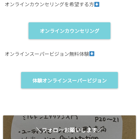
T
は
オンラインカウンセリングを希望する方
w
ク
i
リ
t
ッ
t
ク
e
し
r
て
(
く
オンラインカウンセリング
新
だ
し
さ
い
い
ウ
(
ィ
新
オンラインスーパービジョン無料体験
ン
し
ド
い
ウ
ウ
で
ィ
開
ン
き
ド
ま
ウ
体験オンラインスーパービジョン
す
で
)
開
き
ま
す
)
＼フォローお願いします／