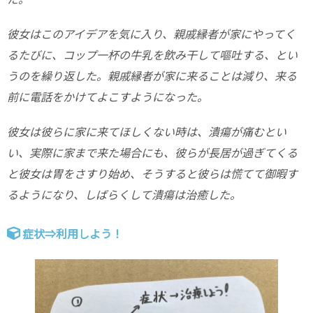
彼女はこのアイデアを気に入り、親戚縁者が家にやってく
るたびに、コップ一杯の牛乳を飲み干して嘔吐する、とい
うのを繰り返した。親戚縁者が家に来ることは減り、来る
前に電話をかけてよこすようになった。
彼女は彼らに家に来てほしくない時は、潰瘍が痛むとい
い、実際に家まで来た場合にも、彼らが長居が過ぎてくる
と彼女は胃をさすり始め、そうすると彼らは慌てて御暇す
るようになり、しばらくして潰瘍は治癒した。
症状⇒利用しよう！