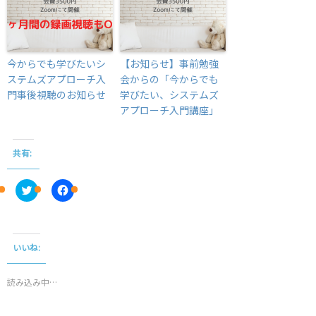
今からでも学びたいシ
【お知らせ】事前勉強
ステムズアプローチ入
会からの「今からでも
門事後視聴のお知らせ
学びたい、システムズ
アプローチ入門講座」
共有:
C
F
l
a
i
c
c
e
k
b
t
o
o
o
いいね:
s
k
h
で
a
共
r
有
読み込み中…
e
す
o
る
n
に