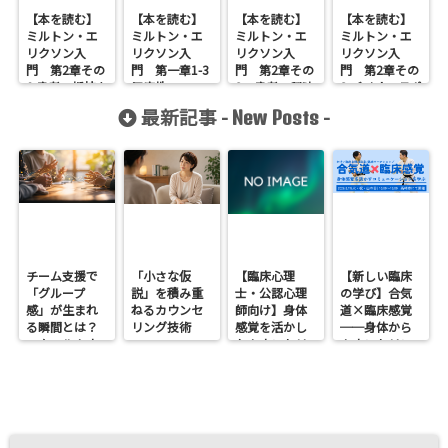
【本を読む】
【本を読む】
【本を読む】
【本を読む】
ミルトン・エ
ミルトン・エ
ミルトン・エ
ミルトン・エ
リクソン入
リクソン入
リクソン入
リクソン入
門 第2章その
門 第一章1-3
門 第2章その
門 第2章その
6 患者の抵抗を
反応性
2 患者の興味
8 バイオ・ラポ
利用するこ
や動機を利用
ール
最新記事 -
-
New Posts
と
すること
Baiorapport
チーム支援で
「小さな仮
【臨床心理
【新しい臨床
「グループ
説」を積み重
士・公認心理
の学び】合気
感」が生まれ
ねるカウンセ
師向け】身体
道×臨床感覚
る瞬間とは？
リング技術
感覚を活かし
──身体から
スクールカウ
たカウンセリ
カウンセリン
ンセラーの関
ングとは？
グを考えるワ
わり方
──援助者と
ークショップ
してのBeingを
を開催します
育てるという
視点<