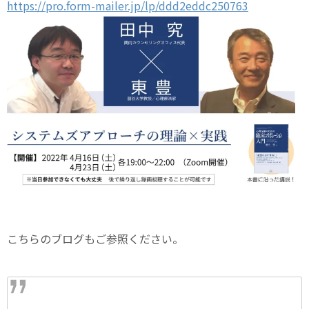
https://pro.form-mailer.jp/lp/ddd2eddc250763
こちらのブログもご参照ください。