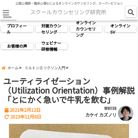
公認心理師・臨床心理士によるオンラインカウンセリング、スーパービジョン
menu
オンライン
プロフィー
対面カウン
オンライン
カウンセリ
ル
セリング
SV
ング
ウェビナー
お客様の声
研修情報
ホーム
ミルトンエリクソン入門
ユーティライゼーション
（Utilization Orientation）事例解説
「とにかく急いで牛乳を飲む」
WRITER
2021年2月12日
カケイ カズノリ
2023年11月6日