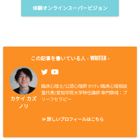
体験オンラインスーパービジョン
この記事を書いている人 -
-
WRITER
臨床心理士/公認心理師 かけい臨床心理相談
室代表/愛知学院大学特任講師 専門領域：ブ
カケイ カズ
リーフセラピー
ノリ
詳しいプロフィールはこちら