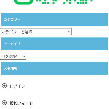
カテゴリー
カ
テ
ゴ
アーカイブ
リ
ー
ア
ー
カ
メタ情報
イ
ブ
ログイン
投稿フィード