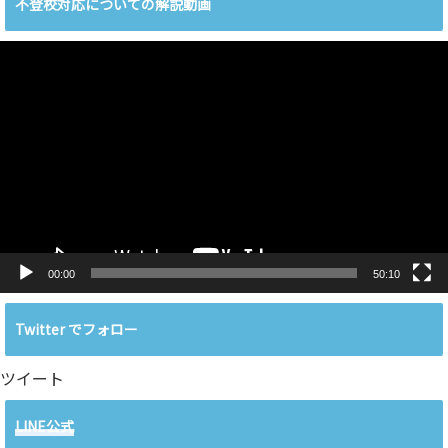
不登校対応についての解説動画
動
画
プ
レ
ー
ヤ
ー
00:00
50:10
Twitter でフォロー
ツイート
LINE公式