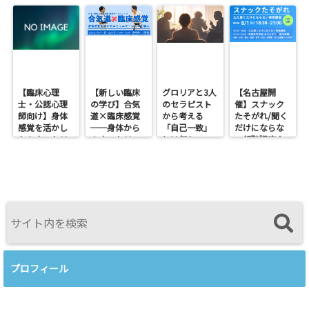
【臨床心理
【新しい臨床
グロリアと3人
【名古屋開
士・公認心理
の学び】合気
のセラピスト
催】スナック
師向け】身体
道×臨床感覚
から考える
たそがれ/聞く
感覚を活かし
──身体から
「自己一致」
だけにならな
たカウンセリ
カウンセリン
とは何か──
い傾聴講座
ングとは？
グを考えるワ
ロジャース・パ
支援者交流会
──援助者と
ークショップ
ールズ・エリ
してのBeingを
を開催します
スを見比べて
育てるという
感じたこと
視点<
プロフィール