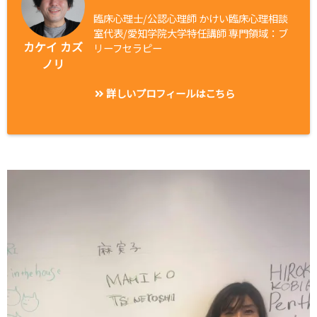
臨床心理士/公認心理師 かけい臨床心理相談
室代表/愛知学院大学特任講師 専門領域：ブ
カケイ カズ
リーフセラピー
ノリ
詳しいプロフィールはこちら