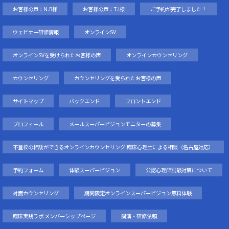
お客様の声：N.B様
お客様の声：T.I様
ご予約が完了しました！
ウェビナー研修情報
オンラインSV
オンラインSVを受けられたお客様の声
オンラインカウンセリング
カウンセリング
カウンセリングを受られたお客様の声
サイトマップ
バックエンド
フロントエンド
プロフィール
メールスーパービジョンモニターの募集
不登校の相談ができるオンラインカウンセリング|臨床心理士による相談（名古屋対応）
予約フォーム
体験スーパービジョン
公認心理師試験対策について
対面カウンセリング
期間限定オンラインスーパービジョン無料体験
臨床実践ラボ メンバーシップページ
講演・研修依頼