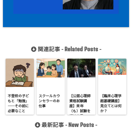
関連記事 -
-
Related Posts
不登校の子ど
スクールカウ
【公認心理師
【臨床心理学
もと「勉強」
ンセラーのお
資格試験講
超基礎講座】
——その前に
仕事
座】来年
見立てとは何
必要なこと
（も）試験を
か？
受ける君へ
最新記事 -
-
New Posts