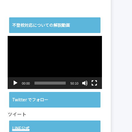
不登校対応についての解説動画
動
画
プ
レ
ー
ヤ
ー
00:00
50:10
Twitter でフォロー
ツイート
LINE公式