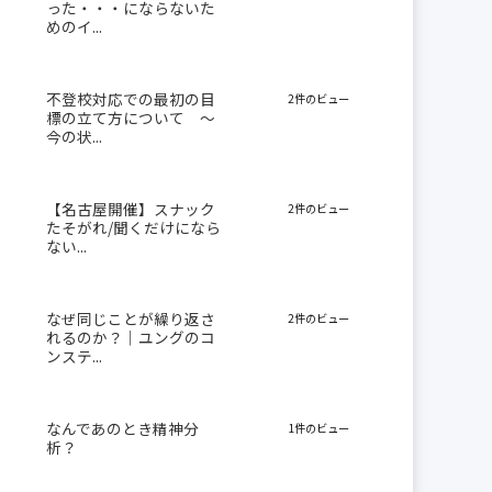
った・・・にならないた
めのイ...
不登校対応での最初の目
2件のビュー
標の立て方について 〜
今の状...
【名古屋開催】スナック
2件のビュー
たそがれ/聞くだけになら
ない...
なぜ同じことが繰り返さ
2件のビュー
れるのか？｜ユングのコ
ンステ...
なんであのとき精神分
1件のビュー
析？