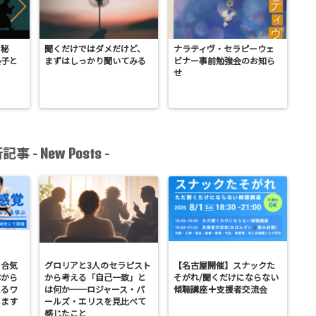
に秘
聞くだけではダメだけど、
ナラティヴ・セラピーウェ
晏子と
まずはしっかり聞いてみる
ビナー事前勉強会のお知ら
せ
記事 -
-
New Posts
】合気
グロリアと3人のセラピスト
【名古屋開催】スナックた
体から
から考える「自己一致」と
そがれ/聞くだけにならない
えるワ
は何か──ロジャース・パ
傾聴講座
支援者交流会
します
ールズ・エリスを見比べて
感じたこと