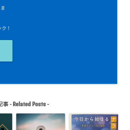
りま
ック！
ョ
事 -
-
Related Posts