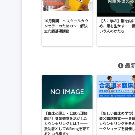
10月開講 〜スクールカウ
【人に学ぶ】剛を内
ンセラーのための〜 解決
め、柔を生かす──
志向超基礎講座
いう人のかたち
最新
【臨床心理士・公認心理師
【新しい臨床の学び
向け】身体感覚を活かした
道×臨床感覚──身
カウンセリングとは？──
カウンセリングを考
援助者としてのBeingを育て
ークショップを開催
るという視点<