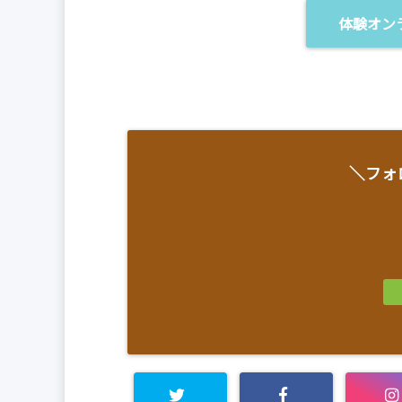
体験オン
＼フォ