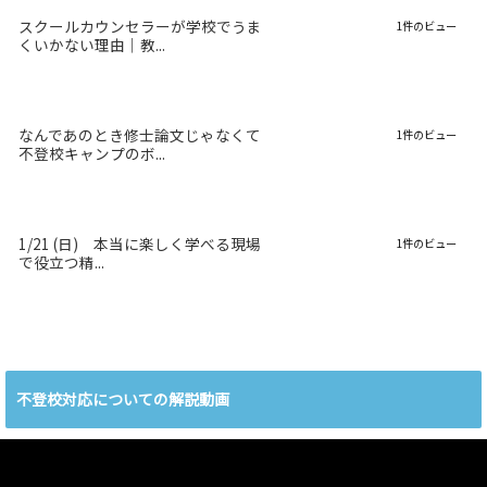
スクールカウンセラーが学校でうま
1件のビュー
くいかない理由｜教...
なんであのとき修士論文じゃなくて
1件のビュー
不登校キャンプのボ...
1/21 (日) 本当に楽しく学べる現場
1件のビュー
で役立つ精...
不登校対応についての解説動画
動
画