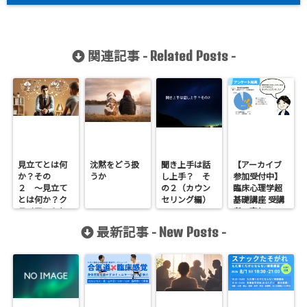
関連記事 -
-
Related Posts
見立てとは何
沈黙をどう扱
聞き上手は話
【アーカイブ
か？その
うか
し上手？ そ
参加受付中】
２ 〜見立て
の２（カウン
臨床心理学超
とは何か？ク
セリング編）
基礎講座 受講
ライアントと
者の声と、
共に理解を深
1DAYワークシ
最新記事 -
-
New Posts
めるプロセ
ョップのご案
ス〜
内