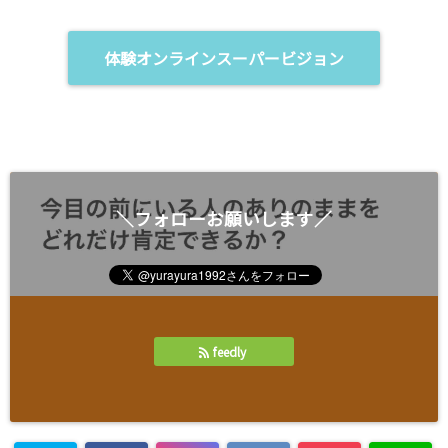
で
ィ
開
ン
き
ド
ま
ウ
体験オンラインスーパービジョン
す
で
)
開
き
ま
す
)
＼フォローお願いします／
feedly