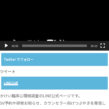
プ
レ
ー
ヤ
ー
00:00
50:10
Twitter でフォロー
ツイート
LINE公式
かけい臨床心理相談室のLINE公式ページです。
SV予約や研修お知らせ、カウンセラー向けつぶやきを発信し