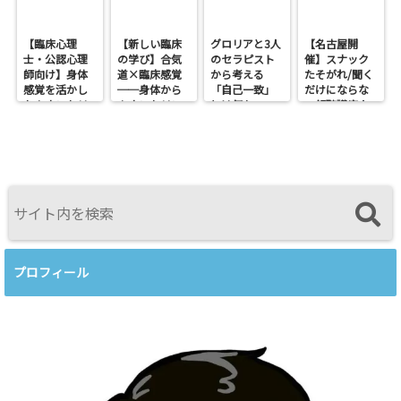
【臨床心理
【新しい臨床
グロリアと3人
【名古屋開
士・公認心理
の学び】合気
のセラピスト
催】スナック
師向け】身体
道×臨床感覚
から考える
たそがれ/聞く
感覚を活かし
──身体から
「自己一致」
だけにならな
たカウンセリ
カウンセリン
とは何か──
い傾聴講座
ングとは？
グを考えるワ
ロジャース・パ
支援者交流会
──援助者と
ークショップ
ールズ・エリ
してのBeingを
を開催します
スを見比べて
育てるという
感じたこと
視点<
プロフィール