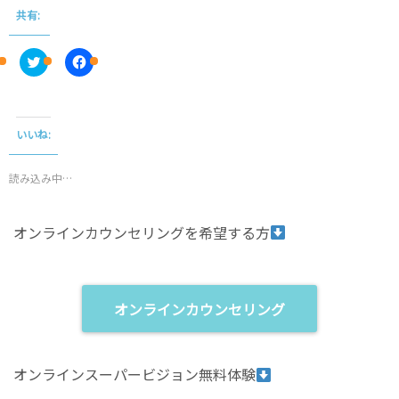
共有:
C
F
l
a
i
c
c
e
k
b
t
o
o
o
いいね:
s
k
h
で
a
共
r
有
読み込み中…
e
す
o
る
n
に
T
は
オンラインカウンセリングを希望する方
w
ク
i
リ
t
ッ
t
ク
e
し
r
て
(
く
オンラインカウンセリング
新
だ
し
さ
い
い
ウ
(
ィ
新
オンラインスーパービジョン無料体験
ン
し
ド
い
ウ
ウ