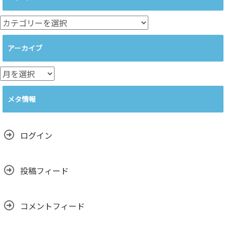
カ
テ
ゴ
アーカイブ
リ
ー
ア
ー
カ
メタ情報
イ
ブ
ログイン
投稿フィード
コメントフィード