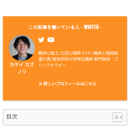
この記事を書いている人 -
-
WRITER
臨床心理士/公認心理師 かけい臨床心理相談
室代表/愛知学院大学特任講師 専門領域：ブ
カケイ カズ
リーフセラピー
ノリ
詳しいプロフィールはこちら
目次