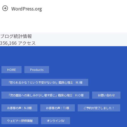
WordPress.org
ブログ統計情報
356,166 アクセス
HOME
Products
「怒られるかな？という不安がないSV」臨床心理士 M.I様
「次の面談への楽しみが少し増す感じ」臨床心理士 H.O様
お問い合わせ
お客様の声：N.B様
お客様の声：T.I様
ご予約が完了しました！
ウェビナー研修情報
オンラインSV