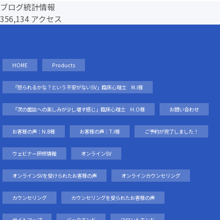
ブログ統計情報
356,134 アクセス
HOME
Products
「怒られるかな？という不安がないSV」臨床心理士 M.I様
「次の面談への楽しみが少し増す感じ」臨床心理士 H.O様
お問い合わせ
お客様の声：N.B様
お客様の声：T.I様
ご予約が完了しました！
ウェビナー研修情報
オンラインSV
オンラインSVを受けられたお客様の声
オンラインカウンセリング
カウンセリング
カウンセリングを受られたお客様の声
サイトマップ
バックエンド
フロントエンド