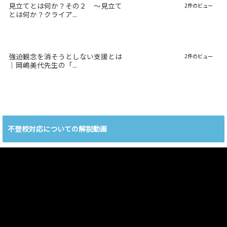
見立てとは何か？その２ 〜見立て
2件のビュー
とは何か？クライア...
強迫観念を消そうとしない支援とは
2件のビュー
｜岡嶋美代先生の「...
不登校対応についての解説動画
動
画
プ
レ
ー
ヤ
ー