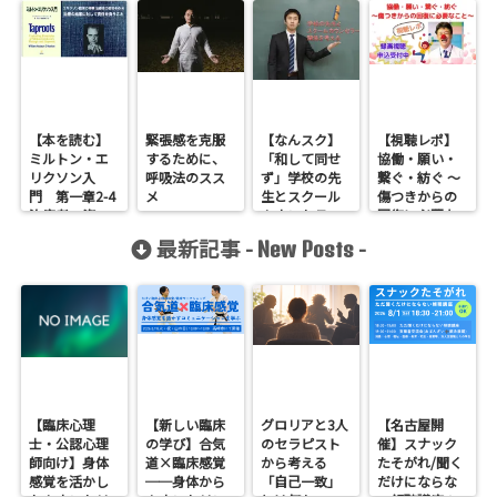
【本を読む】
緊張感を克服
【なんスク】
【視聴レポ】
ミルトン・エ
するために、
「和して同せ
協働・願い・
リクソン入
呼吸法のスス
ず」学校の先
繋ぐ・紡ぐ 〜
門 第一章2-4
メ
生とスクール
傷つきからの
治療者の姿
カウンセラー
回復に必要な
勢：治療の結
との関係を考
こと〜
最新記事 -
-
New Posts
果に対して責
える その１
任を負うこと
【臨床心理
【新しい臨床
グロリアと3人
【名古屋開
士・公認心理
の学び】合気
のセラピスト
催】スナック
師向け】身体
道×臨床感覚
から考える
たそがれ/聞く
感覚を活かし
──身体から
「自己一致」
だけにならな