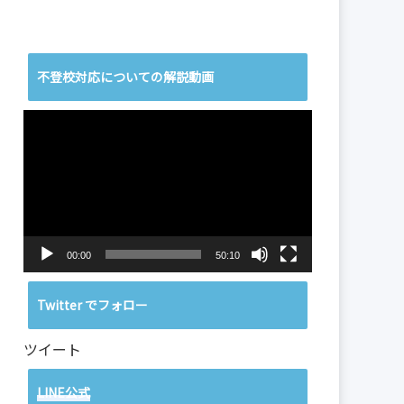
不登校対応についての解説動画
動
画
プ
レ
ー
ヤ
ー
00:00
50:10
Twitter でフォロー
ツイート
LINE公式