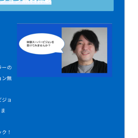
！
ラーの
ョン無
ビジョ
りま
ック！