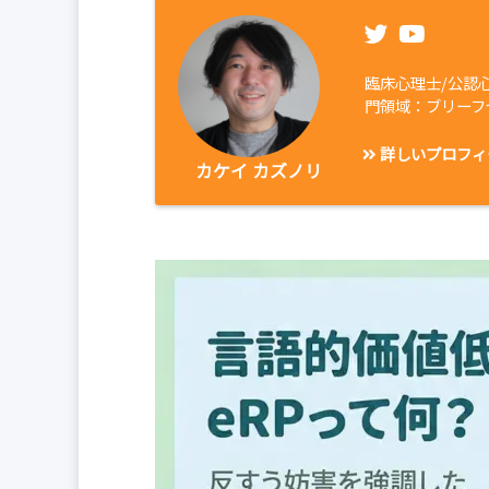
臨床心理士/公認
門領域：ブリーフ
詳しいプロフィ
カケイ カズノリ