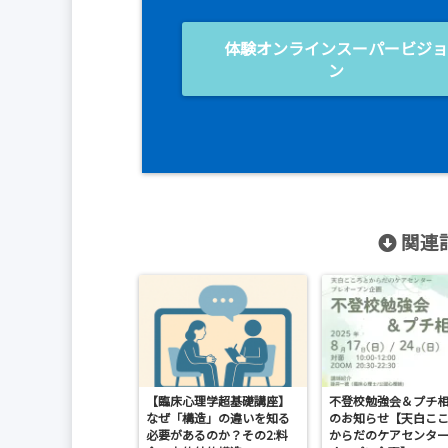
体験オンラインスーパービジ
ン
関連記
【臨床心理学超基礎講座】
不登校勉強会＆プチ
なぜ「構造」の違いを知る
のお知らせ【天白こ
必要があるのか？その2:料
からだのケアセンター