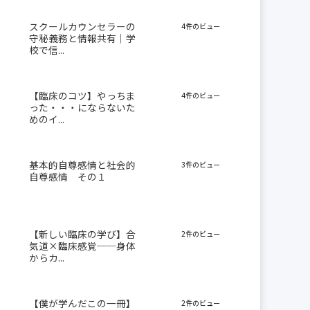
スクールカウンセラーの
4件のビュー
守秘義務と情報共有｜学
校で信...
【臨床のコツ】やっちま
4件のビュー
った・・・にならないた
めのイ...
基本的自尊感情と社会的
3件のビュー
自尊感情 その１
【新しい臨床の学び】合
2件のビュー
気道×臨床感覚──身体
からカ...
【僕が学んだこの一冊】
2件のビュー