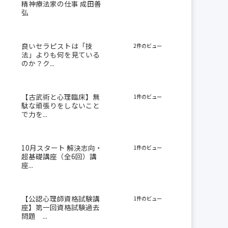
精神療法家の仕事 成田善
弘
良いセラピストは「技
2件のビュー
法」よりも何を見ている
のか？ク...
【古武術と心理臨床】無
1件のビュー
駄な頑張りをしないこと
で力を...
10月スタート 解決志向・
1件のビュー
超基礎講座（全6回）講
座...
【公認心理師資格試験講
1件のビュー
座】第一回資格試験過去
問題 ...