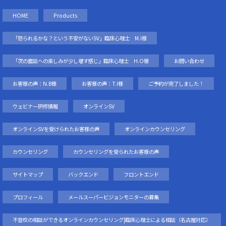
HOME
Products
「怒られるかな？という不安がないSV」臨床心理士 M.I様
「次の面談への楽しみが少し増す感じ」臨床心理士 H.O様
お問い合わせ
お客様の声：N.B様
お客様の声：T.I様
ご予約が完了しました！
ウェビナー研修情報
オンラインSV
オンラインSVを受けられたお客様の声
オンラインカウンセリング
カウンセリング
カウンセリングを受られたお客様の声
サイトマップ
バックエンド
フロントエンド
プロフィール
メールスーパービジョンモニターの募集
不登校の相談ができるオンラインカウンセリング|臨床心理士による相談（名古屋対応）