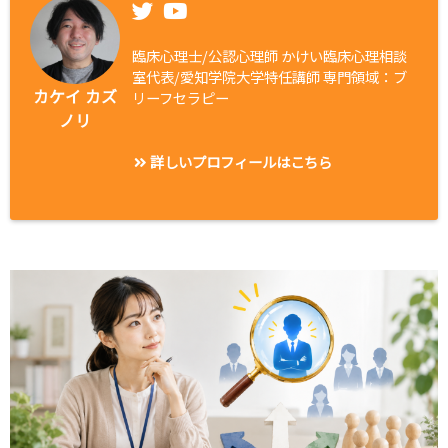
臨床心理士/公認心理師 かけい臨床心理相談
室代表/愛知学院大学特任講師 専門領域：ブ
カケイ カズ
リーフセラピー
ノリ
詳しいプロフィールはこちら