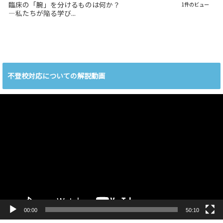
臨床の「腕」を分けるものは何か？
1件のビュー
―私たちが陥る学び...
不登校対応についての解説動画
動
画
プ
レ
ー
ヤ
ー
00:00
50:10