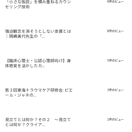
「小さな仮説」を積み重ねるカウン
9件のビュー
セリング技術
強迫観念を消そうとしない支援とは
8件のビュー
｜岡嶋美代先生の「...
【臨床心理士・公認心理師向け】身
5件のビュー
体感覚を活かしたカ...
第３回東海トラウマケア研修会: ピエ
3件のビュー
ール・ジャネの...
見立てとは何か？その２ 〜見立て
2件のビュー
とは何か？クライア...