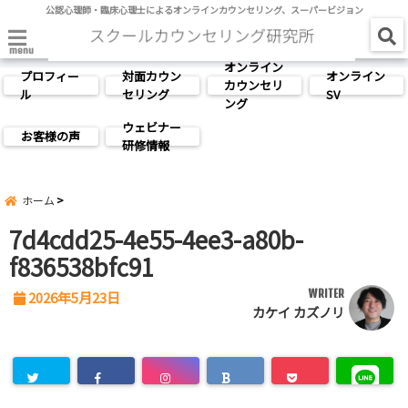
公認心理師・臨床心理士によるオンラインカウンセリング、スーパービジョン
menu
オンライン
プロフィー
対面カウン
オンライン
カウンセリ
ル
セリング
SV
ング
ウェビナー
お客様の声
研修情報
ホーム
7d4cdd25-4e55-4ee3-a80b-
f836538bfc91
WRITER
2026年5月23日
カケイ カズノリ