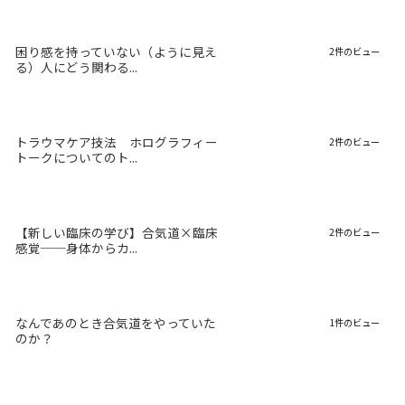
困り感を持っていない（ように見え
2件のビュー
る）人にどう関わる...
トラウマケア技法 ホログラフィー
2件のビュー
トークについてのト...
【新しい臨床の学び】合気道×臨床
2件のビュー
感覚──身体からカ...
なんであのとき合気道をやっていた
1件のビュー
のか？