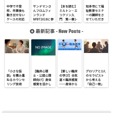
中学で不登
サンドマンさ
【本を読む】
知多市にて福
校、卒業後も
んフロムフィ
ミルトン・エ
祉教育セミナ
動き出せない
ンランド
リクソン入
ーの講師をさ
ケースの対応
NFBT2018に参
門 第一章1-
せていただき
法
加して
2 間接的及び
ました
指示的志向
最新記事 -
-
New Posts
「小さな仮
【臨床心理
【新しい臨床
グロリアと3人
説」を積み重
士・公認心理
の学び】合気
のセラピスト
ねるカウンセ
師向け】身体
道×臨床感覚
から考える
リング技術
感覚を活かし
──身体から
「自己一致」
たカウンセリ
カウンセリン
とは何か──
ングとは？
グを考えるワ
ロジャース・パ
──援助者と
ークショップ
ールズ・エリ
してのBeingを
を開催します
スを見比べて
育てるという
感じたこと
視点<