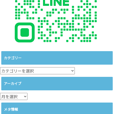
カテゴリー
カ
テ
ゴ
アーカイブ
リ
ー
ア
ー
カ
メタ情報