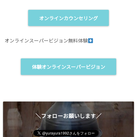
t
ク
e
し
r
て
(
く
オンラインカウンセリング
新
だ
し
さ
い
い
ウ
(
ィ
新
オンラインスーパービジョン無料体験
ン
し
ド
い
ウ
ウ
で
ィ
開
ン
き
ド
ま
ウ
体験オンラインスーパービジョン
す
で
)
開
き
ま
す
)
＼フォローお願いします／