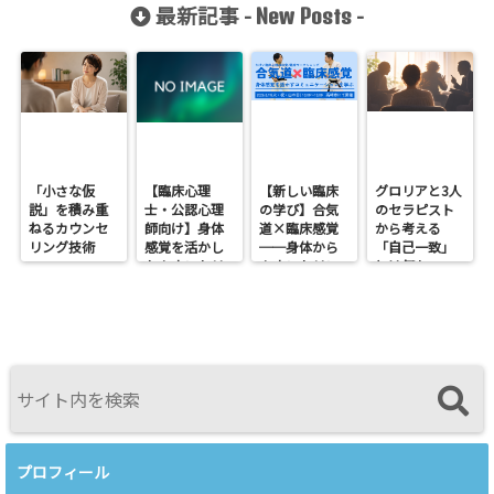
療構造」との
その2
行動 笠井孝
最新記事 -
-
New Posts
比較検討ー
久 千葉大学
を読む（その
教育学部研究
2）
紀要 その１
「小さな仮
【臨床心理
【新しい臨床
グロリアと3人
説」を積み重
士・公認心理
の学び】合気
のセラピスト
ねるカウンセ
師向け】身体
道×臨床感覚
から考える
リング技術
感覚を活かし
──身体から
「自己一致」
たカウンセリ
カウンセリン
とは何か──
ングとは？
グを考えるワ
ロジャース・パ
──援助者と
ークショップ
ールズ・エリ
してのBeingを
を開催します
スを見比べて
育てるという
感じたこと
視点<
プロフィール