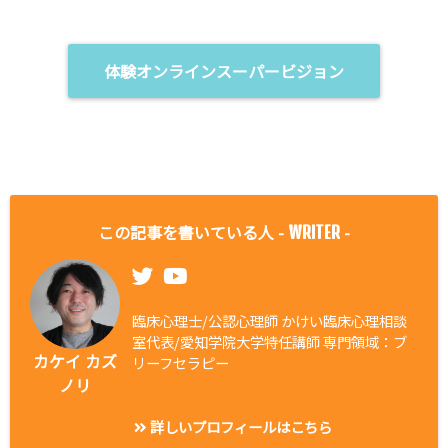
体験オンラインスーパービジョン
この記事を書いている人 -
-
WRITER
臨床心理士/公認心理師 かけい臨床心理相談
室代表/愛知学院大学特任講師 専門領域：ブ
カケイ カズ
リーフセラピー
ノリ
詳しいプロフィールはこちら