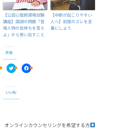
【公認心理師資格試験
【中断が起こりやすい
講座】国語の問題「登
人へ】前提のズレを言
場人物の気持ちを答え
葉にしよう
よ」から思い出すこと
共有:
C
F
l
a
i
c
c
e
k
b
t
o
o
o
いいね:
s
k
h
で
a
共
r
有
e
す
o
る
n
に
T
は
オンラインカウンセリングを希望する方
w
ク
i
リ
t
ッ