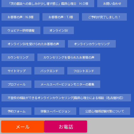
「次の面談への楽しみが少し増す感じ」臨床心理士 H.O様
お問い合わせ
お客様の声：N.B様
お客様の声：T.I様
ご予約が完了しました！
ウェビナー研修情報
オンラインSV
オンラインSVを受けられたお客様の声
オンラインカウンセリング
カウンセリング
カウンセリングを受られたお客様の声
サイトマップ
バックエンド
フロントエンド
プロフィール
メールスーパービジョンモニターの募集
不登校の相談ができるオンラインカウンセリング|臨床心理士による相談（名古屋対応）
予約フォーム
体験スーパービジョン
公認心理師試験対策について
対面カウンセリング
期間限定オンラインスーパービジョン無料体験