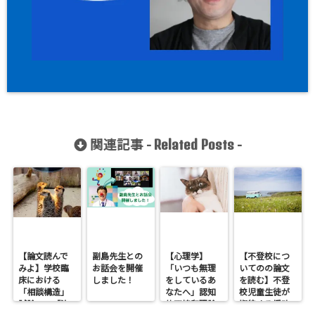
関連記事 -
-
Related Posts
【論文読んで
副島先生との
【心理学】
【不登校につ
みよ】学校臨
お話会を開催
「いつも無理
いてのの論文
床における
しました！
をしているあ
を読む】不登
「相談構造」
なたへ」認知
校児童生徒が
試論 ―「治
的不協和理論
期待する援助