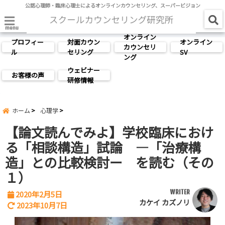
公認心理師・臨床心理士によるオンラインカウンセリング、スーパービジョン
menu
オンライン
プロフィー
対面カウン
オンライン
カウンセリ
ル
セリング
SV
ング
ウェビナー
お客様の声
研修情報
ホーム
心理学
【論文読んでみよ】学校臨床におけ
る「相談構造」試論 ―「治療構
造」との比較検討ー を読む（その
１）
WRITER
2020年2月5日
カケイ カズノリ
2023年10月7日