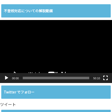
不登校対応についての解説動画
動
画
プ
レ
ー
ヤ
ー
00:00
50:10
Twitter でフォロー
ツイート