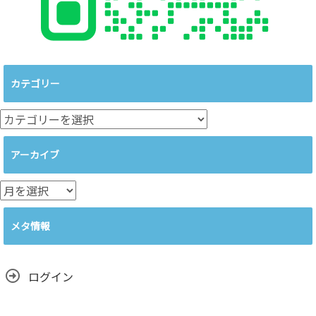
カテゴリー
カ
テ
ゴ
アーカイブ
リ
ー
ア
ー
カ
メタ情報
イ
ブ
ログイン