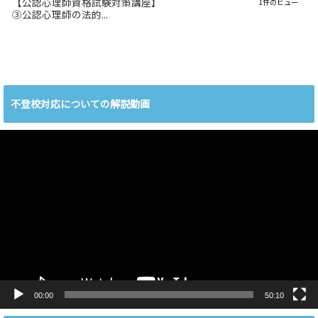
【公認心理師資格試験対策講座】
1件のビュー
③公認心理師の法的...
不登校対応についての解説動画
動
画
プ
レ
ー
ヤ
ー
00:00
50:10