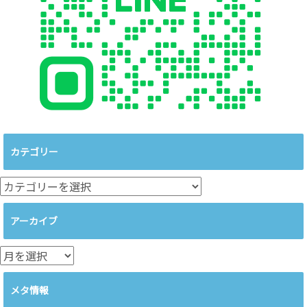
カテゴリー
カ
テ
ゴ
アーカイブ
リ
ー
ア
ー
カ
メタ情報
イ