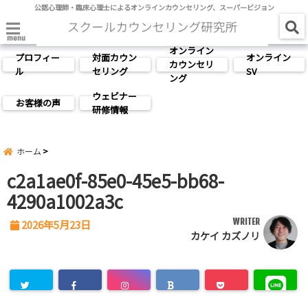
公認心理師・臨床心理士によるオンラインカウンセリング、スーパービジョン
menu
オンライン
プロフィー
対面カウン
オンライン
カウンセリ
ル
セリング
SV
ング
ウェビナー
お客様の声
研修情報
ホーム
c2a1ae0f-85e0-45e5-bb68-
4290a1002a3c
WRITER
2026年5月23日
カケイ カズノリ