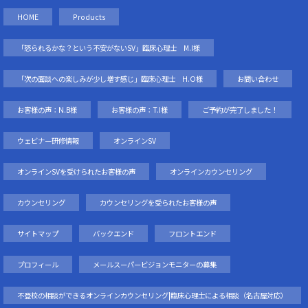
HOME
Products
「怒られるかな？という不安がないSV」臨床心理士 M.I様
「次の面談への楽しみが少し増す感じ」臨床心理士 H.O様
お問い合わせ
お客様の声：N.B様
お客様の声：T.I様
ご予約が完了しました！
ウェビナー研修情報
オンラインSV
オンラインSVを受けられたお客様の声
オンラインカウンセリング
カウンセリング
カウンセリングを受られたお客様の声
サイトマップ
バックエンド
フロントエンド
プロフィール
メールスーパービジョンモニターの募集
不登校の相談ができるオンラインカウンセリング|臨床心理士による相談（名古屋対応）