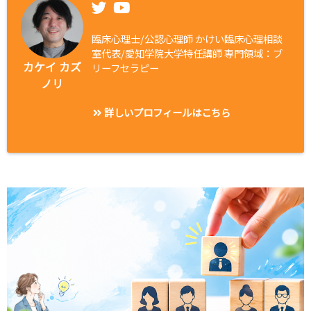
臨床心理士/公認心理師 かけい臨床心理相談
室代表/愛知学院大学特任講師 専門領域：ブ
カケイ カズ
リーフセラピー
ノリ
詳しいプロフィールはこちら