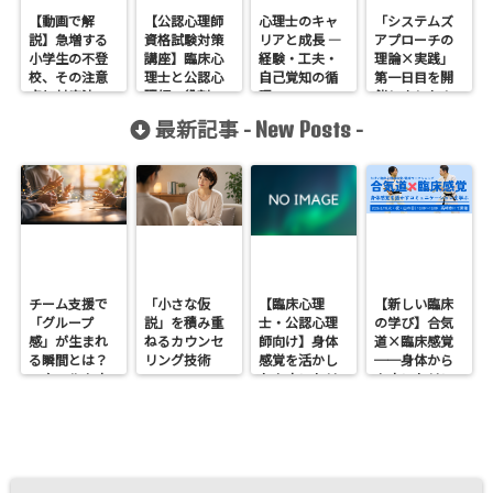
【動画で解
【公認心理師
心理士のキャ
「システムズ
説】急増する
資格試験対策
リアと成長 ―
アプローチの
小学生の不登
講座】臨床心
経験・工夫・
理論×実践」
校、その注意
理士と公認心
自己覚知の循
第一日目を開
点と対応法
理師の役割の
環
催しました！
違い
最新記事 -
-
New Posts
チーム支援で
「小さな仮
【臨床心理
【新しい臨床
「グループ
説」を積み重
士・公認心理
の学び】合気
感」が生まれ
ねるカウンセ
師向け】身体
道×臨床感覚
る瞬間とは？
リング技術
感覚を活かし
──身体から
スクールカウ
たカウンセリ
カウンセリン
ンセラーの関
ングとは？
グを考えるワ
わり方
──援助者と
ークショップ
してのBeingを
を開催します
育てるという
視点<