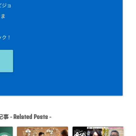
ビジョ
りま
ック！
ョ
事 -
-
Related Posts