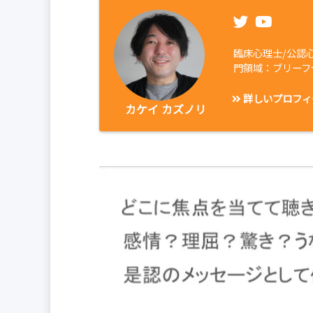
臨床心理士/公認
門領域：ブリーフ
詳しいプロフィ
カケイ カズノリ