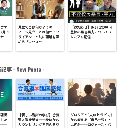
ラウマ
見立てとは何か？その
【お知らせ】8/17 19:00~不
8月21
２ 〜見立てとは何か？ク
登校の暴言暴力についてプ
らせ
ライアントと共に理解を深
レミアム配信
めるプロセス〜
記事 -
-
New Posts
心理師
【新しい臨床の学び】合気
グロリアと3人のセラピスト
かした
道×臨床感覚──身体から
から考える「自己一致」と
？──
カウンセリングを考えるワ
は何か──ロジャース・パ