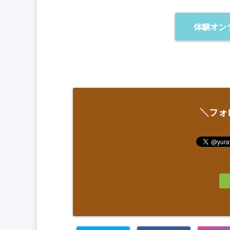
体験オン
＼フォ