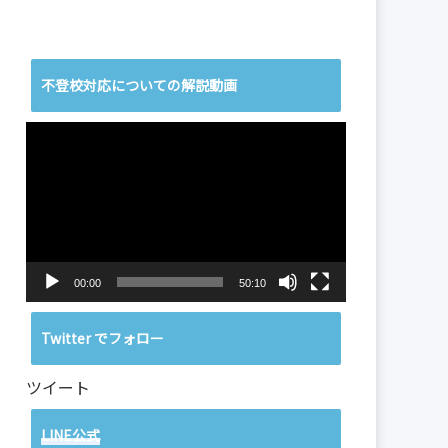
不登校対応についての解説動画
動
画
プ
レ
ー
ヤ
ー
00:00
50:10
Twitter でフォロー
ツイート
LINE公式