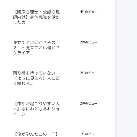
【臨床心理士・公認心理
4件のビュー
師向け】身体感覚を活か
したカ...
見立てとは何か？その
2件のビュー
２ 〜見立てとは何か？
クライア...
困り感を持っていない
2件のビュー
（ように見える）人にど
う関わる...
【中断が起こりやすい人
2件のビュー
へ】なにわともあれジョ
イニン...
【僕が学んだこの一冊】
1件のビュー