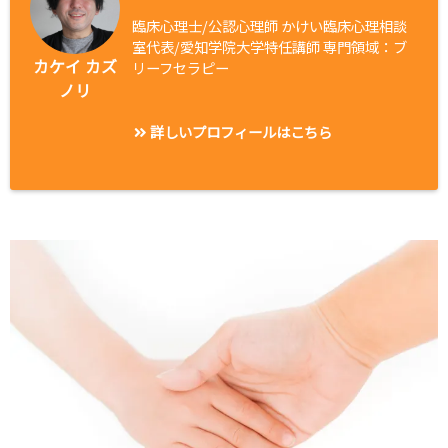
臨床心理士/公認心理師 かけい臨床心理相談
室代表/愛知学院大学特任講師 専門領域：ブ
カケイ カズ
リーフセラピー
ノリ
詳しいプロフィールはこちら