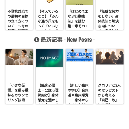
不登校対応で
【考えている
「はじめてま
「無駄な努力
の最初の目標
こと】「みん
なぶ行動療
をしない」身
の立て方につ
な違う尺をも
法」を読む
体技法と解決
いて 〜今の
ってていいじ
第１章その１
志向につい
状況を地下室
ゃんね？」他
て 身体技法
ありの三階建
人の意見に耳
家の曽根彰さ
最新記事 -
-
New Posts
てで見てみ
を傾けつつも
ん登場
る〜
振り回されな
いために
「小さな仮
【臨床心理
【新しい臨床
グロリアと3人
説」を積み重
士・公認心理
の学び】合気
のセラピスト
ねるカウンセ
師向け】身体
道×臨床感覚
から考える
リング技術
感覚を活かし
──身体から
「自己一致」
たカウンセリ
カウンセリン
とは何か──
ングとは？
グを考えるワ
ロジャース・パ
──援助者と
ークショップ
ールズ・エリ
してのBeingを
を開催します
スを見比べて
育てるという
感じたこと