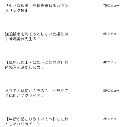
「小さな仮説」を積み重ねるカウン
7件のビュー
セリング技術
強迫観念を消そうとしない支援とは
6件のビュー
｜岡嶋美代先生の「...
【臨床心理士・公認心理師向け】身
4件のビュー
体感覚を活かしたカ...
見立てとは何か？その２ 〜見立て
2件のビュー
とは何か？クライア...
【中断が起こりやすい人へ】なにわ
2件のビュー
ともあれジョイニン...