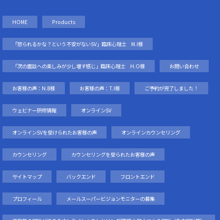
HOME
Products
「怒られるかな？という不安がないSV」臨床心理士 M.I様
「次の面談への楽しみが少し増す感じ」臨床心理士 H.O様
お問い合わせ
お客様の声：N.B様
お客様の声：T.I様
ご予約が完了しました！
ウェビナー研修情報
オンラインSV
オンラインSVを受けられたお客様の声
オンラインカウンセリング
カウンセリング
カウンセリングを受られたお客様の声
サイトマップ
バックエンド
フロントエンド
プロフィール
メールスーパービジョンモニターの募集