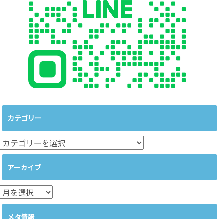
カテゴリー
カ
テ
ゴ
アーカイブ
リ
ー
ア
ー
カ
メタ情報