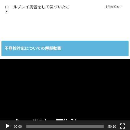
ロールプレイ実習をして気づいたこ
1件のビュー
と
不登校対応についての解説動画
動
画
プ
レ
ー
ヤ
ー
00:00
50:10