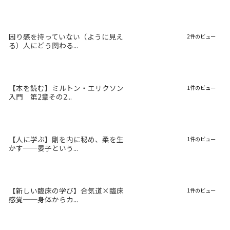
困り感を持っていない（ように見え
2件のビュー
る）人にどう関わる...
【本を読む】ミルトン・エリクソン
1件のビュー
入門 第2章その2...
【人に学ぶ】剛を内に秘め、柔を生
1件のビュー
かす──晏子という...
【新しい臨床の学び】合気道×臨床
1件のビュー
感覚──身体からカ...