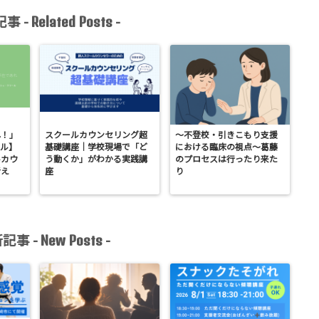
事 -
-
Related Posts
れ！」
スクールカウンセリング超
〜不登校・引きこもり支援
ル】
基礎講座｜学校現場で「ど
における臨床の視点〜葛藤
ルカウ
う動くか」がわかる実践講
のプロセスは行ったり来た
考え
座
り
記事 -
-
New Posts