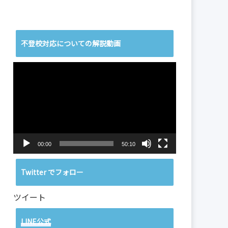
不登校対応についての解説動画
動
画
プ
レ
ー
ヤ
ー
00:00
50:10
Twitter でフォロー
ツイート
LINE公式