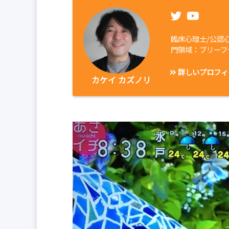
臨床心理士/公認
門領域：ブリーフ
詳しいプロフィ
カケイ カズノリ