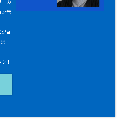
ラーの
ョン無
ビジョ
りま
ック！
ョ