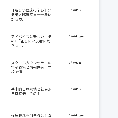
【新しい臨床の学び】合
3件のビュー
気道×臨床感覚──身体
からカ...
アドバイスは難しい そ
3件のビュー
の1「正したい反射に気
をつけ...
スクールカウンセラーの
3件のビュー
守秘義務と情報共有｜学
校で信...
基本的自尊感情と社会的
3件のビュー
自尊感情 その１
強迫観念を消そうとしな
3件のビュー