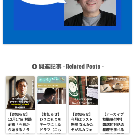
関連記事 -
-
Related Posts
【お知らせ】
【お知らせ】
【お知らせ】
【アーカイブ
12月17日 対談
ひきこもりを
今月はラスト
視聴受付中】
企画「今日か
テーマにした
開催 なんかた
臨床的対話の
ら始まるナラ
ドラマ【こも
そがれカフェ
基礎を学べる
ティヴ・セラ
りびと】が来
「臨床心理学