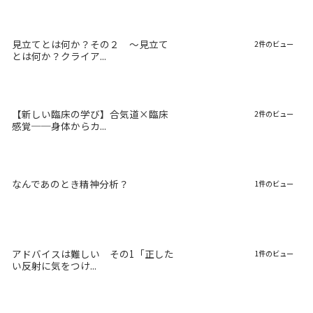
見立てとは何か？その２ 〜見立て
2件のビュー
とは何か？クライア...
【新しい臨床の学び】合気道×臨床
2件のビュー
感覚──身体からカ...
なんであのとき精神分析？
1件のビュー
アドバイスは難しい その1「正した
1件のビュー
い反射に気をつけ...