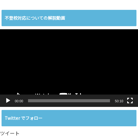
不登校対応についての解説動画
動
画
プ
レ
ー
ヤ
ー
00:00
50:10
Twitter でフォロー
ツイート