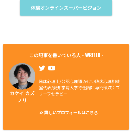
体験オンラインスーパービジョン
この記事を書いている人 -
-
WRITER
臨床心理士/公認心理師 かけい臨床心理相談
室代表/愛知学院大学特任講師 専門領域：ブ
カケイ カズ
リーフセラピー
ノリ
詳しいプロフィールはこちら