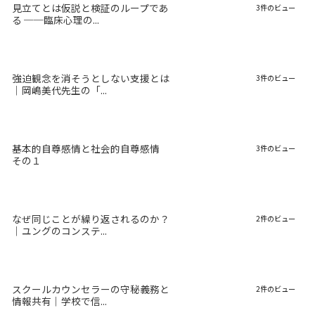
見立てとは仮説と検証のループであ
3件のビュー
る ──臨床心理の...
強迫観念を消そうとしない支援とは
3件のビュー
｜岡嶋美代先生の「...
基本的自尊感情と社会的自尊感情
3件のビュー
その１
なぜ同じことが繰り返されるのか？
2件のビュー
｜ユングのコンステ...
スクールカウンセラーの守秘義務と
2件のビュー
情報共有｜学校で信...