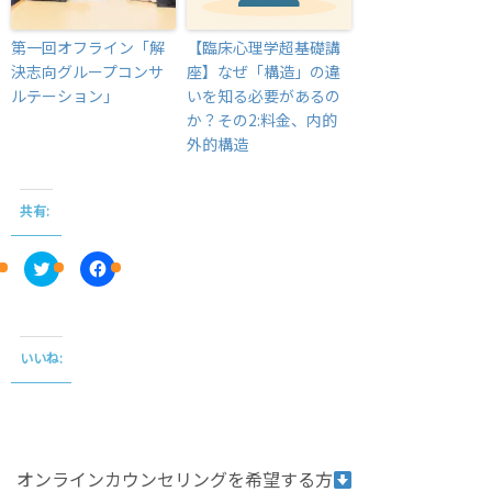
第一回オフライン「解
【臨床心理学超基礎講
決志向グループコンサ
座】なぜ「構造」の違
ルテーション」
いを知る必要があるの
か？その2:料金、内的
外的構造
共有:
C
F
l
a
i
c
c
e
k
b
t
o
o
o
いいね:
s
k
h
で
a
共
r
有
e
す
o
る
n
に
T
は
オンラインカウンセリングを希望する方
w
ク