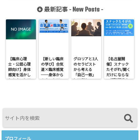
ピー」
週日曜日NHK
超基礎講座」
最新記事 -
-
New Posts
で放送されま
す
【臨床心理
【新しい臨床
グロリアと3人
【名古屋開
士・公認心理
の学び】合気
のセラピスト
催】スナック
師向け】身体
道×臨床感覚
から考える
たそがれ/聞く
感覚を活かし
──身体から
「自己一致」
だけにならな
たカウンセリ
カウンセリン
とは何か──
い傾聴講座
ングとは？
グを考えるワ
ロジャース・パ
支援者交流会
──援助者と
ークショップ
ールズ・エリ
してのBeingを
を開催します
スを見比べて
育てるという
感じたこと
視点<
プロフィール