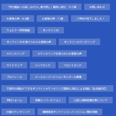
「次の面談への楽しみが少し増す感じ」臨床心理士 H.O様
お問い合わせ
お客様の声：N.B様
お客様の声：T.I様
ご予約が完了しました！
ウェビナー研修情報
オンラインSV
オンラインSVを受けられたお客様の声
オンラインカウンセリング
カウンセリング
カウンセリングを受られたお客様の声
サイトマップ
バックエンド
フロントエンド
プロフィール
メールスーパービジョンモニターの募集
不登校の相談ができるオンラインカウンセリング|臨床心理士による相談（名古屋対応）
予約フォーム
体験スーパービジョン
公認心理師試験対策について
対面カウンセリング
期間限定オンラインスーパービジョン無料体験