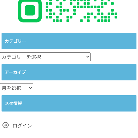
カテゴリー
カ
テ
ゴ
アーカイブ
リ
ー
ア
ー
カ
メタ情報
イ
ブ
ログイン