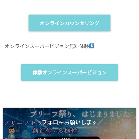
i
リ
t
ッ
t
ク
e
し
r
て
(
く
オンラインカウンセリング
新
だ
し
さ
い
い
ウ
(
ィ
新
オンラインスーパービジョン無料体験
ン
し
ド
い
ウ
ウ
で
ィ
開
ン
き
ド
ま
ウ
体験オンラインスーパービジョン
す
で
)
開
き
ま
す
)
＼フォローお願いします／